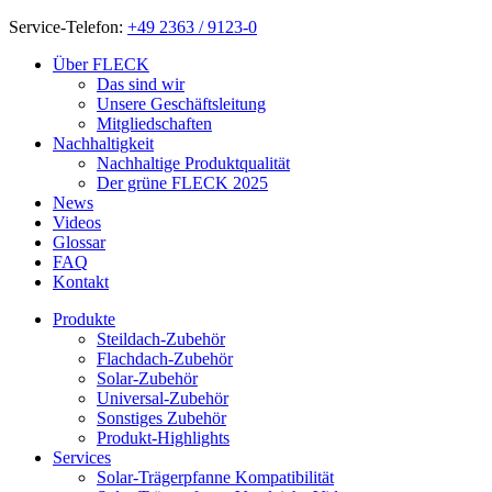
Service-Telefon:
+49 2363 / 9123-0
Über FLECK
Das sind wir
Unsere Geschäftsleitung
Mitgliedschaften
Nachhaltigkeit
Nachhaltige Produktqualität
Der grüne FLECK 2025
News
Videos
Glossar
FAQ
Kontakt
Produkte
Steildach-Zubehör
Flachdach-Zubehör
Solar-Zubehör
Universal-Zubehör
Sonstiges Zubehör
Produkt-Highlights
Services
Solar-Trägerpfanne Kompatibilität