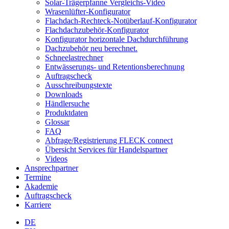
Solar-Trägerpfanne Vergleichs-Video
Wrasenlüfter-Konfigurator
Flachdach-Rechteck-Notüberlauf-Konfigurator
Flachdachzubehör-Konfigurator
Konfigurator horizontale Dachdurchführung
Dachzubehör neu berechnet.
Schneelastrechner
Entwässerungs- und Retentionsberechnung
Auftragscheck
Ausschreibungstexte
Downloads
Händlersuche
Produktdaten
Glossar
FAQ
Abfrage/Registrierung FLECK connect
Übersicht Services für Handelspartner
Videos
Ansprechpartner
Termine
Akademie
Auftragscheck
Karriere
DE