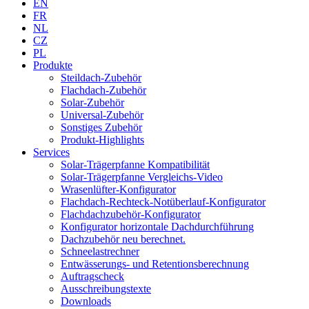
EN
FR
NL
CZ
PL
Produkte
Steildach-Zubehör
Flachdach-Zubehör
Solar-Zubehör
Universal-Zubehör
Sonstiges Zubehör
Produkt-Highlights
Services
Solar-Trägerpfanne Kompatibilität
Solar-Trägerpfanne Vergleichs-Video
Wrasenlüfter-Konfigurator
Flachdach-Rechteck-Notüberlauf-Konfigurator
Flachdachzubehör-Konfigurator
Konfigurator horizontale Dachdurchführung
Dachzubehör neu berechnet.
Schneelastrechner
Entwässerungs- und Retentionsberechnung
Auftragscheck
Ausschreibungstexte
Downloads