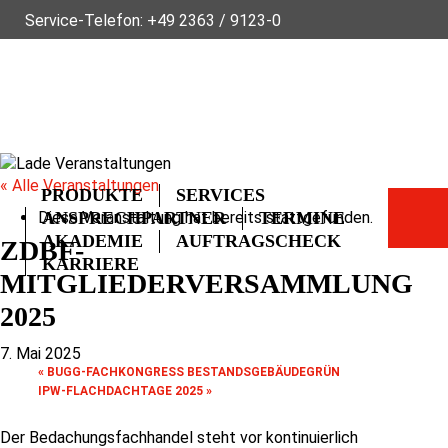
Service-Telefon:
+49 2363 / 9123-0
ÜBER FLECK
NACHHALTIGKEIT
NEWS
VIDEOS
GLOSSAR
FAQ
KONTAKT
« Alle Veranstaltungen
PRODUKTE
SERVICES
Diese Veranstaltung hat bereits stattgefunden.
ANSPRECHPARTNER
TERMINE
AKADEMIE
AUFTRAGSCHECK
ZDBF-
KARRIERE
MITGLIEDERVERSAMMLUNG
2025
7. Mai 2025
«
BUGG-FACHKONGRESS BESTANDSGEBÄUDEGRÜN
IPW-FLACHDACHTAGE 2025
»
Der Bedachungsfachhandel steht vor kontinuierlich