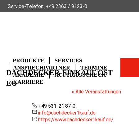
Service-Telefon:
+49 2363 / 9123-0
ÜBER FLECK
NACHHALTIGKEIT
NEWS
VIDEOS
GLOSSAR
FAQ
KONTAKT
PRODUKTE
SERVICES
ANSPRECHPARTNER
TERMINE
DACHDECKER-EINKAUF OST
AKADEMIE
AUFTRAGSCHECK
KARRIERE
EG
« Alle Veranstaltungen
Telefon
+49 531 21 87-0
Email
info@dachdecker1kauf.de
Webseite
https://www.dachdecker1kauf.de/