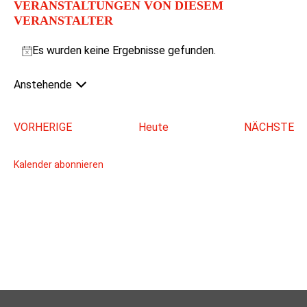
VERANSTALTUNGEN VON DIESEM
VERANSTALTER
Es wurden keine Ergebnisse gefunden.
Hinweis
Anstehende
Datum
wählen.
VERANSTALTUNGEN
VORHERIGE
Heute
NÄCHSTE
VERAN
Kalender abonnieren