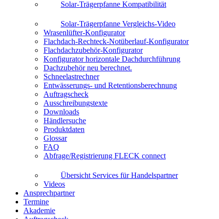
Solar-Trägerpfanne Kompatibilität
Solar-Trägerpfanne Vergleichs-Video
Wrasenlüfter-Konfigurator
Flachdach-Rechteck-Notüberlauf-Konfigurator
Flachdachzubehör-Konfigurator
Konfigurator horizontale Dachdurchführung
Dachzubehör neu berechnet.
Schneelastrechner
Entwässerungs- und Retentionsberechnung
Auftragscheck
Ausschreibungstexte
Downloads
Händlersuche
Produktdaten
Glossar
FAQ
Abfrage/Registrierung FLECK connect
Übersicht Services für Handelspartner
Videos
Ansprechpartner
Termine
Akademie