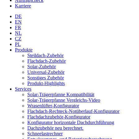
Auftragscheck
Karriere
DE
EN
FR
NL
CZ
PL
Produkte
Steildach-Zubehör
Flachdach-Zubehör
Solar-Zubehör
Universal-Zubehör
Sonstiges Zubehör
Produkt-Highlights
Services
Solar-Trägerpfanne Kompatibilität
Solar-Trägerpfanne Vergleichs-Video
Wrasenlüfter-Konfigurator
Flachdach-Rechteck-Notüberlauf-Konfigurator
Flachdachzubehör-Konfigurator
Konfigurator horizontale Dachdurchführung
Dachzubehör neu berechnet.
Schneelastrechner