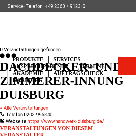
Service-Telefon:
+49 2363 / 9123-0
ÜBER FLECK
NACHHALTIGKEIT
NEWS
VIDEOS
GLOSSAR
FAQ
KONTAKT
0 Veranstaltungen gefunden.
PRODUKTE
SERVICES
DACHDECKER- UND
ANSPRECHPARTNER
TERMINE
AKADEMIE
AUFTRAGSCHECK
ZIMMERER-INNUNG
KARRIERE
DUISBURG
« Alle Veranstaltungen
Telefon
0203 996340
Webseite
https://www.handwerk-duisburg.de/
VERANSTALTUNGEN VON DIESEM
VERANSTALTER