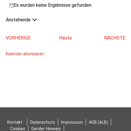
Es wurden keine Ergebnisse gefunden.
Hinweis
Anstehende
Datum
wählen.
VERANSTALTUNGEN
VORHERIGE
Heute
NÄCHSTE
VERAN
Kalender abonnieren
Kontakt
Datenschutz
Impressum
AGB (ALB)
Cookies
Gender-Hinweis