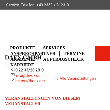
Service-Telefon:
+49 2363 / 9123-0
ÜBER FLECK
NACHHALTIGKEIT
NEWS
VIDEOS
GLOSSAR
FAQ
KONTAKT
PRODUKTE
SERVICES
ANSPRECHPARTNER
TERMINE
DAEX GMBH
AKADEMIE
AUFTRAGSCHECK
KARRIERE
Telefon
0 22 33/20 28-0
Email
info@da-ex.de
« Alle Veranstaltungen
Webseite
https://da-ex.de/
VERANSTALTUNGEN VON DIESEM
VERANSTALTER