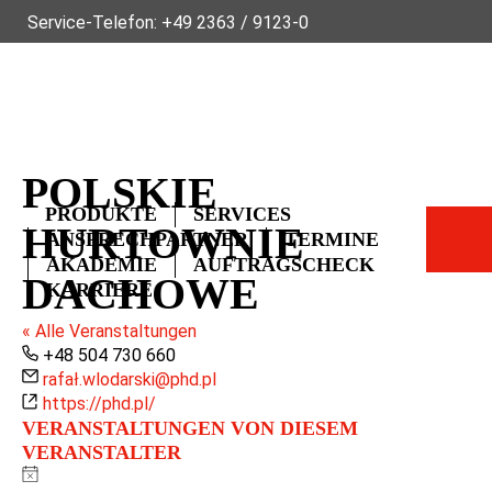
Service-Telefon:
+49 2363 / 9123-0
ÜBER FLECK
NACHHALTIGKEIT
NEWS
VIDEOS
GLOSSAR
FAQ
KONTAKT
POLSKIE
PRODUKTE
SERVICES
HURTOWNIE
ANSPRECHPARTNER
TERMINE
AKADEMIE
AUFTRAGSCHECK
DACHOWE
KARRIERE
« Alle Veranstaltungen
Telefon
+48 504 730 660
Email
rafał.wlodarski@phd.pl
Webseite
https://phd.pl/
VERANSTALTUNGEN VON DIESEM
VERANSTALTER
Hinweis