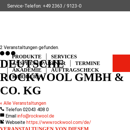
Service-Telefon:
+49 2363 / 9123-0
ÜBER FLECK
NACHHALTIGKEIT
NEWS
VIDEOS
GLOSSAR
FAQ
KONTAKT
2 Veranstaltungen gefunden.
PRODUKTE
SERVICES
DEUTSCHE
ANSPRECHPARTNER
TERMINE
AKADEMIE
AUFTRAGSCHECK
ROCKWOOL GMBH &
KARRIERE
CO. KG
« Alle Veranstaltungen
Telefon
02043 408 0
Email
info@rockwool.de
Webseite
https://www.rockwool.com/de/
VERANSTALTUNGEN VON DIESEM