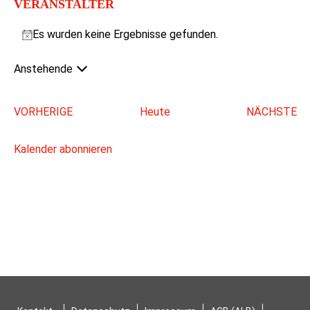
VERANSTALTER
Es wurden keine Ergebnisse gefunden.
Hinweis
Anstehende
Datum
wählen.
VERANSTALTUNGEN
VORHERIGE
Heute
NÄCHSTE
VERAN
Kalender abonnieren