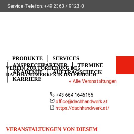
Service-Telefon:
+49 2363 / 9123-0
ÜBER FLECK
NACHHALTIGKEIT
NEWS
VIDEOS
GLOSSAR
FAQ
KONTAKT
PRODUKTE
SERVICES
ANSPRECHPARTNER
TERMINE
VEREIN ZUR FÖRDERUNG DES
AKADEMIE
AUFTRAGSCHECK
DACHHANDWERKES IN ÖSTERREICH
KARRIERE
« Alle Veranstaltungen
Telefon
+43 664 1646155
Email
office@dachhandwerk.at
Webseite
https://dachhandwerk.at/
VERANSTALTUNGEN VON DIESEM