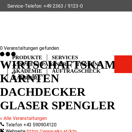
Service-Telefon:
+49 2363 / 9123-0
ÜBER FLECK
NACHHALTIGKEIT
NEWS
VIDEOS
GLOSS
FAQ
KONTAKT
0 Veranstaltungen gefunden.
PRODUKTE
SERVICES
WIRTSCHAFTSKAMM
ANSPRECHPARTNER
TERMINE
AKADEMIE
AUFTRAGSCHECK
KÄRNTEN
KARRIERE
DACHDECKER
GLASER SPENGLER
« Alle Veranstaltungen
Telefon
+43 590904120
Webseite
https://www.wko.at/ktn