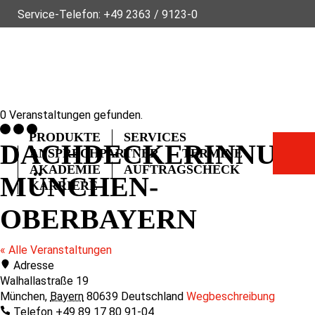
Service-Telefon:
+49 2363 / 9123-0
ÜBER FLECK
NACHHALTIGKEIT
NEWS
VIDEOS
GLOSSAR
FAQ
KONTAKT
0 Veranstaltungen gefunden.
PRODUKTE
SERVICES
DACHDECKERINNUN
ANSPRECHPARTNER
TERMINE
AKADEMIE
AUFTRAGSCHECK
MÜNCHEN-
KARRIERE
OBERBAYERN
« Alle Veranstaltungen
Adresse
Walhallastraße 19
München
,
Bayern
80639
Deutschland
Wegbeschreibung
Telefon
+49 89 17 80 91-04