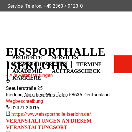
Service-Telefon:
+49 2363 / 9123-0
ÜBER FLECK
NACHHALTIGKEIT
NEWS
VIDEOS
GLOSSAR
FAQ
KONTAKT
EISSPORTHALLE
PRODUKTE
SERVICES
ISERLOHN
ANSPRECHPARTNER
TERMINE
AKADEMIE
AUFTRAGSCHECK
« Alle Veranstaltungen
KARRIERE
Adresse
Seeuferstraße 25
Iserlohn
,
Nordrhein-Westfalen
58636
Deutschland
Wegbeschreibung
Telefon
02371 20016
Webseite
https://www.eissporthalle-iserlohn.de/
VERANSTALTUNGEN AN DIESEM
VERANSTALTUNGSORT