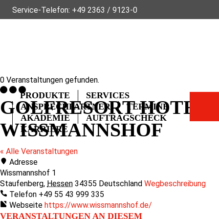
Service-Telefon:
+49 2363 / 9123-0
ÜBER FLECK
NACHHALTIGKEIT
NEWS
VIDEOS
GLOSSAR
FAQ
KONTAKT
0 Veranstaltungen gefunden.
PRODUKTE
SERVICES
GOLFRESORT HOTEL
ANSPRECHPARTNER
TERMINE
AKADEMIE
AUFTRAGSCHECK
WISSMANNSHOF
KARRIERE
« Alle Veranstaltungen
Adresse
Wissmannshof 1
Staufenberg
,
Hessen
34355
Deutschland
Wegbeschreibung
Telefon
+49 55 43 999 335
Webseite
https://www.wissmannshof.de/
VERANSTALTUNGEN AN DIESEM