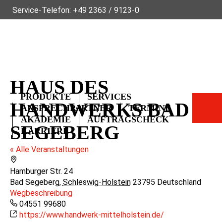
Service-Telefon:
+49 2363 / 9123-0
ÜBER FLECK
NACHHALTIGKEIT
NEWS
VIDEOS
GLOSSAR
FAQ
KONTAKT
HAUS DES
PRODUKTE
SERVICES
HANDWERKS BAD
ANSPRECHPARTNER
TERMINE
AKADEMIE
AUFTRAGSCHECK
SEGEBERG
KARRIERE
« Alle Veranstaltungen
Adresse
Hamburger Str. 24
Bad Segeberg
,
Schleswig-Holstein
23795
Deutschland
Wegbeschreibung
Telefon
04551 99680
Webseite
https://www.handwerk-mittelholstein.de/