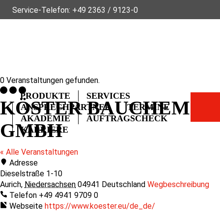
Service-Telefon:
+49 2363 / 9123-0
ÜBER FLECK
NACHHALTIGKEIT
NEWS
VIDEOS
GLOSSAR
FAQ
KONTAKT
0 Veranstaltungen gefunden.
PRODUKTE
SERVICES
KÖSTER BAUCHEMIE
ANSPRECHPARTNER
TERMINE
AKADEMIE
AUFTRAGSCHECK
GMBH
KARRIERE
« Alle Veranstaltungen
Adresse
Dieselstraße 1-10
Aurich
,
Niedersachsen
04941
Deutschland
Wegbeschreibung
Telefon
+49 4941 9709 0
Webseite
https://www.koester.eu/de_de/