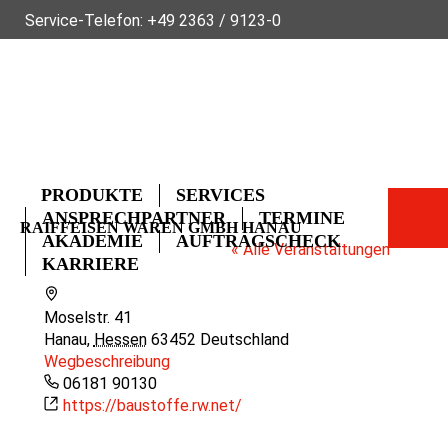
Service-Telefon:
+49 2363 / 9123-0
ÜBER FLECK
NACHHALTIGKEIT
NEWS
VIDEOS
GLOSSAR
FAQ
KONTAKT
PRODUKTE
SERVICES
ANSPRECHPARTNER
TERMINE
RAIFFEISEN WAREN GMBH HANAU
AKADEMIE
AUFTRAGSCHECK
« Alle Veranstaltungen
KARRIERE
Adresse
Moselstr. 41
Hanau
,
Hessen
63452
Deutschland
Wegbeschreibung
Telefon
06181 90130
Webseite
https://baustoffe.rw.net/