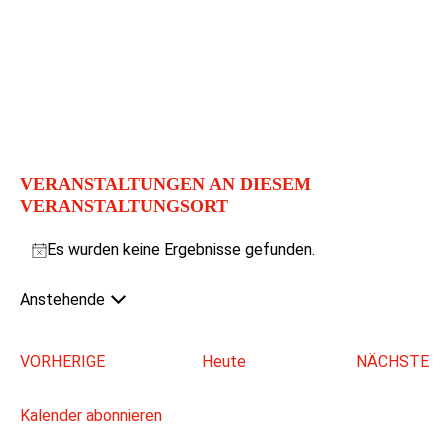
VERANSTALTUNGEN AN DIESEM
VERANSTALTUNGSORT
Es wurden keine Ergebnisse gefunden.
Hinweis
Anstehende
Datum
wählen.
VERANSTALTUNGEN
VORHERIGE
Heute
NÄCHSTE
VERAN
Kalender abonnieren