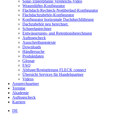
Solar-Trägerpfanne Vergleichs-Video
Wrasenlüfter-Konfigurator
Flachdach-Rechteck-Notüberlauf-Konfigurator
Flachdachzubehör-Konfigurator
Konfigurator horizontale Dachdurchführung
Dachzubehör neu berechnet.
Schneelastrechner
Entwässerungs- und Retentionsberechnung
Auftragscheck
Ausschreibungstexte
Downloads
Händlersuche
Produktdaten
Glossar
FAQ
Abfrage/Registrierung FLECK connect
Übersicht Services für Handelspartner
Videos
Ansprechpartner
Termine
Akademie
Auftragscheck
Karriere
DE