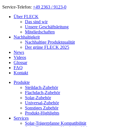
Service-Telefon:
+49 2363 / 9123-0
Über FLECK
Das sind wir
Unsere Geschäftsleitung
Mitgliedschaften
Nachhaltigkeit
Nachhaltige Produktqualität
Der grüne FLECK 2025
News
Videos
Glossar
FAQ
Kontakt
Produkte
Steildach-Zubehör
Flachdach-Zubehör
Solar-Zubehör
Universal-Zubehör
Sonstiges Zubehör
Produkt-Highlights
Services
Solar-Trägerpfanne Kompatibilität