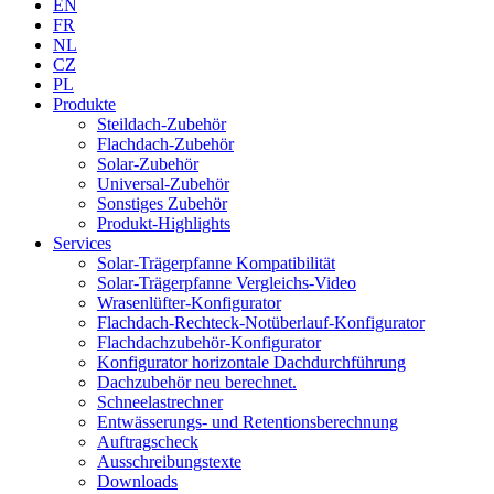
EN
FR
NL
CZ
PL
Produkte
Steildach-Zubehör
Flachdach-Zubehör
Solar-Zubehör
Universal-Zubehör
Sonstiges Zubehör
Produkt-Highlights
Services
Solar-Trägerpfanne Kompatibilität
Solar-Trägerpfanne Vergleichs-Video
Wrasenlüfter-Konfigurator
Flachdach-Rechteck-Notüberlauf-Konfigurator
Flachdachzubehör-Konfigurator
Konfigurator horizontale Dachdurchführung
Dachzubehör neu berechnet.
Schneelastrechner
Entwässerungs- und Retentionsberechnung
Auftragscheck
Ausschreibungstexte
Downloads