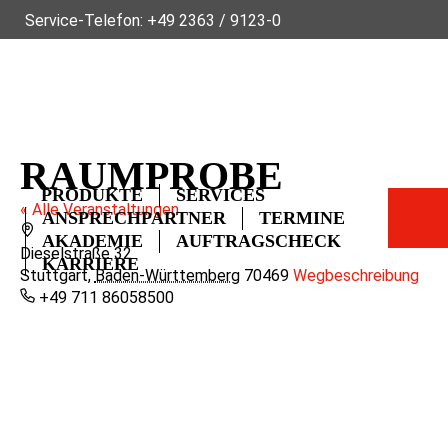
Service-Telefon:
+49 2363 / 9123-0
ÜBER FLECK
NACHHALTIGKEIT
NEWS
VIDEOS
GLOSSAR
FAQ
KONTAKT
RAUMPROBE
PRODUKTE
SERVICES
« Alle Veranstaltungen
ANSPRECHPARTNER
TERMINE
Adresse
AKADEMIE
AUFTRAGSCHECK
Dieselstraße 32
KARRIERE
Stuttgart
,
Baden-Württemberg
70469
Wegbeschreibung
Telefon
+49 711 86058500