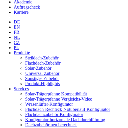
Akademie
Auftragscheck
Karriere
DE
EN
FR
NL
CZ
PL
Produkte
Steildach-Zubehör
Flachdach-Zubehör
Solar-Zubehör
Universal-Zubehör
Sonstiges Zubehör
Produkt-Highlights
Services
Solar-Trägerpfanne Kompatibilität
Solar-Trägerpfanne Vergleichs-Video
Wrasenlüfter-Konfigurator
Flachdach-Rechteck-Notüberlauf-Konfigurator
Flachdachzubehör-Konfigurator
Konfigurator horizontale Dachdurchführung
Dachzubehör neu berechnet.