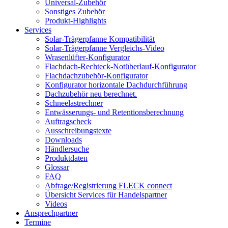
Universal-Zubehör
Sonstiges Zubehör
Produkt-Highlights
Services
Solar-Trägerpfanne Kompatibilität
Solar-Trägerpfanne Vergleichs-Video
Wrasenlüfter-Konfigurator
Flachdach-Rechteck-Notüberlauf-Konfigurator
Flachdachzubehör-Konfigurator
Konfigurator horizontale Dachdurchführung
Dachzubehör neu berechnet.
Schneelastrechner
Entwässerungs- und Retentionsberechnung
Auftragscheck
Ausschreibungstexte
Downloads
Händlersuche
Produktdaten
Glossar
FAQ
Abfrage/Registrierung FLECK connect
Übersicht Services für Handelspartner
Videos
Ansprechpartner
Termine