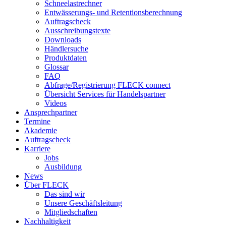
Schneelastrechner
Entwässerungs- und Retentionsberechnung
Auftragscheck
Ausschreibungstexte
Downloads
Händlersuche
Produktdaten
Glossar
FAQ
Abfrage/Registrierung FLECK connect
Übersicht Services für Handelspartner
Videos
Ansprechpartner
Termine
Akademie
Auftragscheck
Karriere
Jobs
Ausbildung
News
Über FLECK
Das sind wir
Unsere Geschäftsleitung
Mitgliedschaften
Nachhaltigkeit