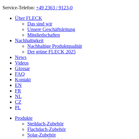
Service-Telefon:
+49 2363 / 9123-0
Über FLECK
Das sind wir
Unsere Geschäftsleitung
Mitgliedschaften
Nachhaltigkeit
Nachhaltige Produktqualität
Der grüne FLECK 2025
News
Videos
Glossar
FAQ
Kontakt
EN
FR
NL
CZ
PL
Produkte
Steildach-Zubehör
Flachdach-Zubehör
Solar-Zubehör