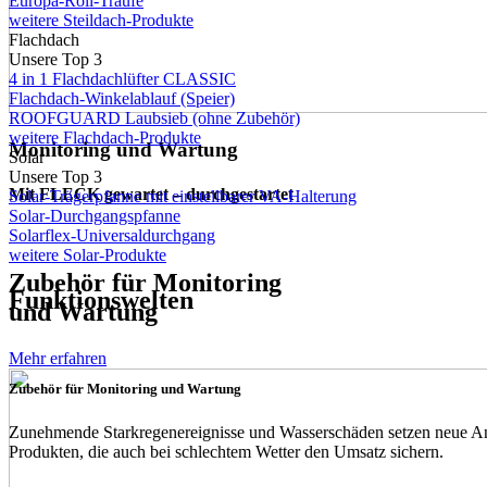
Europa-Roll-Traufe
weitere Steildach-Produkte
Flachdach
Unsere Top 3
4 in 1 Flachdachlüfter CLASSIC
Flachdach-Winkelablauf (Speier)
ROOFGUARD Laubsieb (ohne Zubehör)
weitere Flachdach-Produkte
Monitoring und Wartung
Solar
Unsere Top 3
Mit FLECK gewartet – durchgestartet
Solar-Trägerpfanne mit einstellbarer VA-Halterung
Solar-Durchgangspfanne
Solarflex-Universaldurchgang
weitere Solar-Produkte
Zubehör für Monitoring
Funktionswelten
und Wartung
Mehr erfahren
Zubehör für Monitoring und Wartung
Zunehmende Starkregenereignisse und Wasserschäden setzen neue An
Produkten, die auch bei schlechtem Wetter den Umsatz sichern.