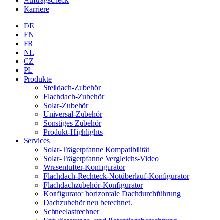
Auftragscheck
Karriere
DE
EN
FR
NL
CZ
PL
Produkte
Steildach-Zubehör
Flachdach-Zubehör
Solar-Zubehör
Universal-Zubehör
Sonstiges Zubehör
Produkt-Highlights
Services
Solar-Trägerpfanne Kompatibilität
Solar-Trägerpfanne Vergleichs-Video
Wrasenlüfter-Konfigurator
Flachdach-Rechteck-Notüberlauf-Konfigurator
Flachdachzubehör-Konfigurator
Konfigurator horizontale Dachdurchführung
Dachzubehör neu berechnet.
Schneelastrechner