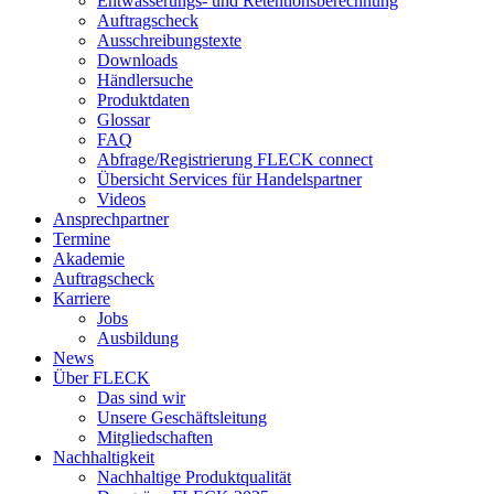
Entwässerungs- und Retentionsberechnung
Auftragscheck
Ausschreibungstexte
Downloads
Händlersuche
Produktdaten
Glossar
FAQ
Abfrage/Registrierung FLECK connect
Übersicht Services für Handelspartner
Videos
Ansprechpartner
Termine
Akademie
Auftragscheck
Karriere
Jobs
Ausbildung
News
Über FLECK
Das sind wir
Unsere Geschäftsleitung
Mitgliedschaften
Nachhaltigkeit
Nachhaltige Produktqualität