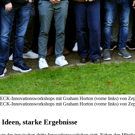
LECK-Innovationsworkshops mit Graham Horton (vorne links) von Zep
LECK-Innovationsworkshops mit Graham Horton (vorne links) von Zep
Ideen, starke Ergebnisse
sen der inzwischen dritte Innovationsworkshop statt. Neben den Mitg