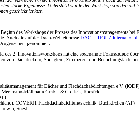
erten starke Ergebnisse. Unterstützt wurde der Workshop von den auf 
onen geschickt lenkten.
u Beginn des Workshops der Prozess des Innovationsmanagements bei 
te. Auch die auf der Dach-Weltleitmesse
DACH+HOLZ International
in Augenschein genommen.
rfeld des 2. Innovationsworkshops hat eine sogenannte Fokusgruppe üb
ektiven von Dachdeckern, Spenglern, Zimmerern und Bedachungsfachhänd
ualitätsmanagement für Dächer und Flachdachabdichtungen e.V. (IQDF
er), Mersmann-Möllmann GmbH & Co. KG, Raesfeld
AT)
utschland), COVERiT Flachdachabdichtungstechnik, Buchkirchen (AT)
Gutwin, Soest