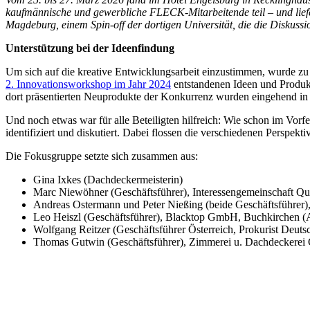
kaufmännische und gewerbliche FLECK-Mitarbeitende teil – und lief
Magdeburg, einem Spin-off der dortigen Universität, die die Diskussi
Unterstützung bei der Ideenfindung
Um sich auf die kreative Entwicklungsarbeit einzustimmen, wurde z
2. Innovationsworkshop im Jahr 2024
entstandenen Ideen und Produk
dort präsentierten Neuprodukte der Konkurrenz wurden eingehend 
Und noch etwas war für alle Beteiligten hilfreich: Wie schon im Vo
identifiziert und diskutiert. Dabei flossen die verschiedenen Persp
Die Fokusgruppe setzte sich zusammen aus:
Gina Ixkes (Dachdeckermeisterin)
Marc Niewöhner (Geschäftsführer), Interessengemeinschaft Q
Andreas Ostermann und Peter Nießing (beide Geschäftsführ
Leo Heiszl (Geschäftsführer), Blacktop GmbH, Buchkirchen (
Wolfgang Reitzer (Geschäftsführer Österreich, Prokurist De
Thomas Gutwin (Geschäftsführer), Zimmerei u. Dachdeckerei 