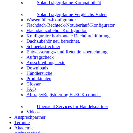
Solar-Trägerpfanne Kompatibilität
Solar-Trägerpfanne Vergleichs-Video
Wrasenlüfter-Konfigurator
Flachdach-Rechteck-Notüberlauf-Konfigurator
Flachdachzubehör-Konfigurator
Konfigurator horizontale Dachdurchführung
Dachzubehör neu berechnet.
Schneelastrechner
Entwässerungs- und Retentionsberechnung
Auftragscheck
Ausschreibungstexte
Downloads
Händlersuche
Produktdaten
Glossar
FAQ
Abfrage/Registrierung FLECK connect
Übersicht Services für Handelspartner
Videos
Ansprechpartner
Termine
Akademie