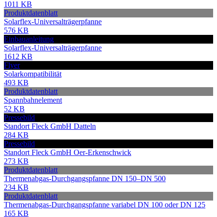
1011 KB
Produktdatenblatt
Solarflex-Universalträgerpfanne
576 KB
Einbauanleitung
Solarflex-Universalträgerpfanne
1612 KB
Flyer
Solarkompatibilität
493 KB
Produktdatenblatt
Spannbahnelement
52 KB
Pressebild
Standort Fleck GmbH Datteln
284 KB
Pressebild
Standort Fleck GmbH Oer-Erkenschwick
273 KB
Produktdatenblatt
Thermenabgas-Durchgangspfanne DN 150–DN 500
234 KB
Produktdatenblatt
Thermenabgas-Durchgangspfanne variabel DN 100 oder DN 125
165 KB