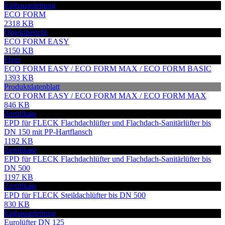
Einbauanleitung
ECO FORM
2318 KB
Objektbericht
ECO FORM EASY
3150 KB
Flyer
ECO FORM EASY / ECO FORM MAX / ECO FORM BASIC
1393 KB
Produktdatenblatt
ECO FORM EASY / ECO FORM MAX / ECO FORM MAX
846 KB
Zertifikate
EPD für FLECK Flachdachlüfter und Flachdach-Sanitärlüfter bis
DN 150 mit PP-Hartflansch
1192 KB
Zertifikate
EPD für FLECK Flachdachlüfter und Flachdach-Sanitärlüfter bis
DN 500
1197 KB
Zertifikate
EPD für FLECK Steildachlüfter bis DN 500
830 KB
Einbauanleitung
Eurolüfter DN 125