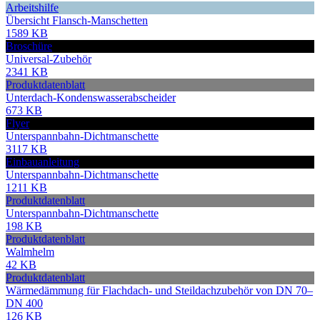
Arbeitshilfe
Übersicht Flansch-Manschetten
1589 KB
Broschüre
Universal-Zubehör
2341 KB
Produktdatenblatt
Unterdach-Kondenswasserabscheider
673 KB
Flyer
Unterspannbahn-Dichtmanschette
3117 KB
Einbauanleitung
Unterspannbahn-Dichtmanschette
1211 KB
Produktdatenblatt
Unterspannbahn-Dichtmanschette
198 KB
Produktdatenblatt
Walmhelm
42 KB
Produktdatenblatt
Wärmedämmung für Flachdach- und Steildachzubehör von DN 70–
DN 400
126 KB