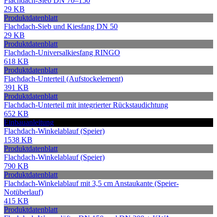
Flachdach-Sieb DN 70–150
29 KB
Produktdatenblatt
Flachdach-Sieb und Kiesfang DN 50
29 KB
Produktdatenblatt
Flachdach-Universalkiesfang RINGO
618 KB
Produktdatenblatt
Flachdach-Unterteil (Aufstockelement)
391 KB
Produktdatenblatt
Flachdach-Unterteil mit integrierter Rückstaudichtung
652 KB
Einbauanleitung
Flachdach-Winkelablauf (Speier)
1538 KB
Produktdatenblatt
Flachdach-Winkelablauf (Speier)
790 KB
Produktdatenblatt
Flachdach-Winkelablauf mit 3,5 cm Anstaukante (Speier-
Notüberlauf)
415 KB
Produktdatenblatt