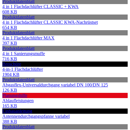
Produktdatenblatt
4 in 1 Flachdachlüfter CLASSIC + KWA
608 KB
Produktdatenblatt
4 in 1 Flachdachlüfter CLASSIC KWA-Nachrüstset
654 KB
Produktdatenblatt
4 in 1 Flachdachlüfter MAX
397 KB
Produktdatenblatt
4 in 1 Sanierungsmuffe
716 KB
Broschüre
4-in-1 Flachdachlüfter
1904 KB
Produktdatenblatt
Abgasflex-Universaldurchgang variabel DN 100/DN 125
126 KB
Planungshilfe
Ablaufleistungen
165 KB
Einbauanleitung
Antennendurchgangspfanne variabel
388 KB
Produktdatenblatt