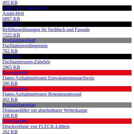
495 KB
Allgemeine Information
Azubi-Heft
6897 KB
Broschüre
Belüftungslösungen für Steildach und Fassade
7525 KB
Produktdatenblatt
Dachlattenverlängerung
762 KB
Broschüre
Dachsanierungs-Zubehör
2965 KB
Planungshilfe
Daten-Aufnahmebogen Entwässerungsnachweis
500 KB
Planungshilfe
Daten-Aufnahmebogen Retentionsdrossel
492 KB
Produktdatenblatt
Drainagelüfter mit abnehmbarer Wetterkappe
108 KB
Planungshilfe
Druckverluste von FLECK-Lüftern
262 KB