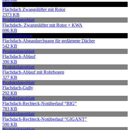
Flyer
Flachdach Zwangslüfter mit Rotor
2373 KB
Produktdatenblatt
Flachdach- Zwangslüfter mit Rotor + KWA
696 KB
Einbauanleitung
Flachdach-Abgasdurchgang für gedämmte Dächer
542 KB
Produktdatenblatt
Flachdach-Ablauf
390 KB
Produktdatenblatt
Flachdach-Ablauf mit Rohrbogen
327 KB
Produktdatenblatt
Flachdach-Gully
292 KB
Produktdatenblatt
Flachdach-Rechteck-Notüberlauf “BIG”
783 KB
Produktdatenblatt
Flachdach-Rechteck-Notüberlauf “GIGANT”
590 KB
Produktdatenblatt