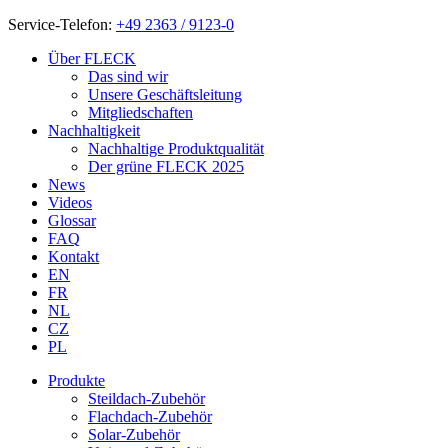
Service-Telefon:
+49 2363 / 9123-0
Über FLECK
Das sind wir
Unsere Geschäftsleitung
Mitgliedschaften
Nachhaltigkeit
Nachhaltige Produktqualität
Der grüne FLECK 2025
News
Videos
Glossar
FAQ
Kontakt
EN
FR
NL
CZ
PL
Produkte
Steildach-Zubehör
Flachdach-Zubehör
Solar-Zubehör