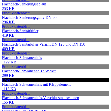
Flachdach-Sanierungsablauf
253 KB
Produktdatenblatt
Flachdach-Sanierungsgully DN 90
296 KB
Produktdatenblatt
Flachdach-Sanitärlüfter
419 KB
Produktdatenblatt
Flachdach-Sanitärlüfter Variant DN 125 und DN 150
409 KB
Produktdatenblatt
Flachdach-Schwanenhals
1122 KB
Produktdatenblatt
Flachdach-Schwanenhals “Stecki”
299 KB
Flyer
Flachdach-Schwanenhals mit Klappelement
1113 KB
Produktdatenblatt
Flachdach-Schwanenhals-Verschlussmanschetten
155 KB
Produktdatenblatt