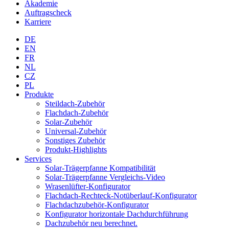
Akademie
Auftragscheck
Karriere
DE
EN
FR
NL
CZ
PL
Produkte
Steildach-Zubehör
Flachdach-Zubehör
Solar-Zubehör
Universal-Zubehör
Sonstiges Zubehör
Produkt-Highlights
Services
Solar-Trägerpfanne Kompatibilität
Solar-Trägerpfanne Vergleichs-Video
Wrasenlüfter-Konfigurator
Flachdach-Rechteck-Notüberlauf-Konfigurator
Flachdachzubehör-Konfigurator
Konfigurator horizontale Dachdurchführung
Dachzubehör neu berechnet.