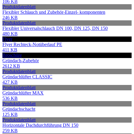
106 KB
Produktdatenblatt
Flexibler Schlauch und Zubehör-Einzel- komponenten
246 KB
Produktdatenblatt
Flexibler Universalschlauch DN 100, DN 125, DN 150
480 KB
Flyer
Flyer Rechteck-Notüberlauf PE
411 KB
Broschüre
Gründach-Zubehör
2612 KB
Produktdatenblatt
Gründachlüfter CLASSIC
427 KB
Produktdatenblatt
Gründachlüfter MAX
536 KB
Produktdatenblatt
Gründachschacht
125 KB
Produktdatenblatt
Horizontale Dachdurchführung DN 150
259 KB