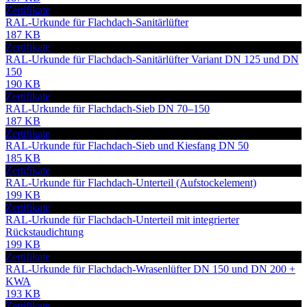
Zertifikate
RAL-Urkunde für Flachdach-Sanitärlüfter
187 KB
Zertifikate
RAL-Urkunde für Flachdach-Sanitärlüfter Variant DN 125 und DN
150
190 KB
Zertifikate
RAL-Urkunde für Flachdach-Sieb DN 70–150
187 KB
Zertifikate
RAL-Urkunde für Flachdach-Sieb und Kiesfang DN 50
185 KB
Zertifikate
RAL-Urkunde für Flachdach-Unterteil (Aufstockelement)
199 KB
Zertifikate
RAL-Urkunde für Flachdach-Unterteil mit integrierter
Rückstaudichtung
199 KB
Zertifikate
RAL-Urkunde für Flachdach-Wrasenlüfter DN 150 und DN 200 +
KWA
193 KB
Zertifikate