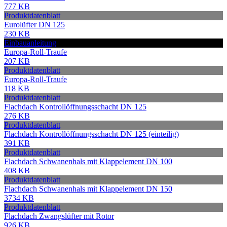
777 KB
Produktdatenblatt
Eurolüfter DN 125
230 KB
Einbauanleitung
Europa-Roll-Traufe
207 KB
Produktdatenblatt
Europa-Roll-Traufe
118 KB
Produktdatenblatt
Flachdach Kontrollöffnungsschacht DN 125
276 KB
Produktdatenblatt
Flachdach Kontrollöffnungsschacht DN 125 (einteilig)
391 KB
Produktdatenblatt
Flachdach Schwanenhals mit Klappelement DN 100
408 KB
Produktdatenblatt
Flachdach Schwanenhals mit Klappelement DN 150
3734 KB
Produktdatenblatt
Flachdach Zwangslüfter mit Rotor
926 KB