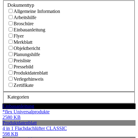
Dokumenttyp
Allgemeine Information
Arbeitshilfe
Broschüre
Einbauanleitung
Flyer
Merkblatt
Objektbericht
Planungshilfe
Preisliste
Pressebild
Produktdatenblatt
Verlegehinweis
Zertifikate
Kategorien
Einbauanleitung
*flex Universalprodukte
2580 KB
Produktdatenblatt
4 in 1 Flachdachlüfter CLASSIC
598 KB