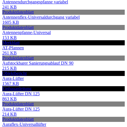
Antennendurchgangspfanne variabel
241 KB
Produktdatenblatt
Antennenflex-Universaldurchgang variabel
1605 KB
Produktdatenblatt
Antennenpfanne-Universal
153 KB
Merkblatt
AT-Pfannen
261 KB
Produktdatenblatt
Aufstockbarer Sanierungsablauf DN 90
215 KB
Objektbericht
Aura-Lüfter
1567 KB
Einbauanleitung
Aura-Lüfter DN 125
863 KB
Produktdatenblatt
Aura-Lüfter DN 125
214 KB
Produktdatenblatt
Auraflex-Universallüfter