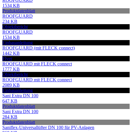
ROOFGUARD
1534 KB
Produktdatenblatt
ROOFGUARD
234 KB
Objektbericht
ROOFGUARD
1534 KB
Einbauanleitung
ROOFGUARD (mit FLECK connect)
1442 KB
Flyer
ROOFGUARD mit FLECK connect
1777 KB
Objektbericht
ROOFGUARD mit FLECK connect
2089 KB
Einbauanleitung
Sani Extra DN 100
647 KB
Produktdatenblatt
Sani Extra DN 100
284 KB
Produktdatenblatt
Saniflex-Universallüfter DN 100 für PV-Anlagen