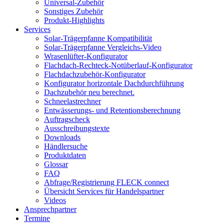
Universal-Zubehör
Sonstiges Zubehör
Produkt-Highlights
Services
Solar-Trägerpfanne Kompatibilität
Solar-Trägerpfanne Vergleichs-Video
Wrasenlüfter-Konfigurator
Flachdach-Rechteck-Notüberlauf-Konfigurator
Flachdachzubehör-Konfigurator
Konfigurator horizontale Dachdurchführung
Dachzubehör neu berechnet.
Schneelastrechner
Entwässerungs- und Retentionsberechnung
Auftragscheck
Ausschreibungstexte
Downloads
Händlersuche
Produktdaten
Glossar
FAQ
Abfrage/Registrierung FLECK connect
Übersicht Services für Handelspartner
Videos
Ansprechpartner
Termine