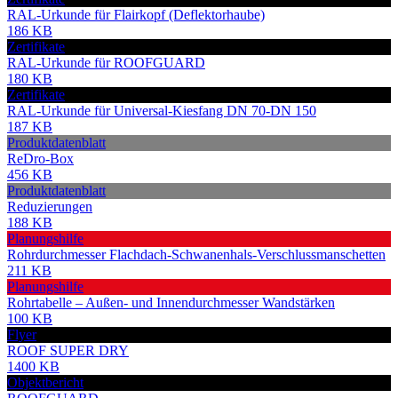
RAL-Urkunde für Flairkopf (Deflektorhaube)
186 KB
Zertifikate
RAL-Urkunde für ROOFGUARD
180 KB
Zertifikate
RAL-Urkunde für Universal-Kiesfang DN 70-DN 150
187 KB
Produktdatenblatt
ReDro-Box
456 KB
Produktdatenblatt
Reduzierungen
188 KB
Planungshilfe
Rohrdurchmesser Flachdach-Schwanenhals-Verschlussmanschetten
211 KB
Planungshilfe
Rohrtabelle – Außen- und Innendurchmesser Wandstärken
100 KB
Flyer
ROOF SUPER DRY
1400 KB
Objektbericht