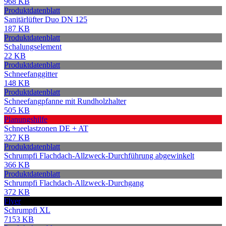
968 KB
Produktdatenblatt
Sanitärlüfter Duo DN 125
187 KB
Produktdatenblatt
Schalungselement
22 KB
Produktdatenblatt
Schneefanggitter
148 KB
Produktdatenblatt
Schneefangpfanne mit Rundholzhalter
505 KB
Planungshilfe
Schneelastzonen DE + AT
327 KB
Produktdatenblatt
Schrumpfi Flachdach-Allzweck-Durchführung abgewinkelt
366 KB
Produktdatenblatt
Schrumpfi Flachdach-Allzweck-Durchgang
372 KB
Flyer
Schrumpfi XL
7153 KB