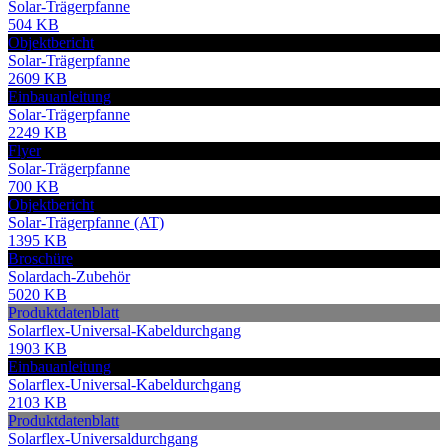
Solar-Trägerpfanne
504 KB
Objektbericht
Solar-Trägerpfanne
2609 KB
Einbauanleitung
Solar-Trägerpfanne
2249 KB
Flyer
Solar-Trägerpfanne
700 KB
Objektbericht
Solar-Trägerpfanne (AT)
1395 KB
Broschüre
Solardach-Zubehör
5020 KB
Produktdatenblatt
Solarflex-Universal-Kabeldurchgang
1903 KB
Einbauanleitung
Solarflex-Universal-Kabeldurchgang
2103 KB
Produktdatenblatt
Solarflex-Universaldurchgang