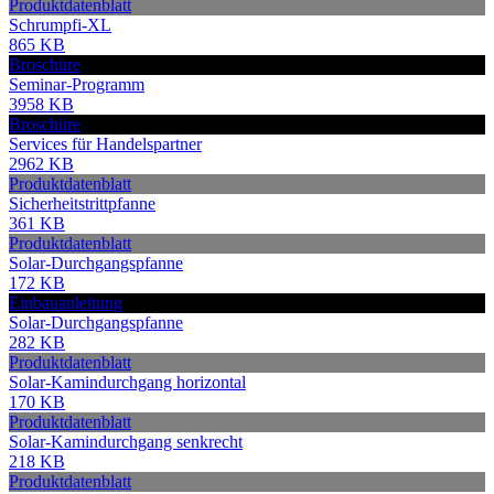
Produktdatenblatt
Schrumpfi-XL
865 KB
Broschüre
Seminar-Programm
3958 KB
Broschüre
Services für Handelspartner
2962 KB
Produktdatenblatt
Sicherheitstrittpfanne
361 KB
Produktdatenblatt
Solar-Durchgangspfanne
172 KB
Einbauanleitung
Solar-Durchgangspfanne
282 KB
Produktdatenblatt
Solar-Kamindurchgang horizontal
170 KB
Produktdatenblatt
Solar-Kamindurchgang senkrecht
218 KB
Produktdatenblatt