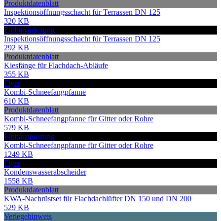
Produktdatenblatt
Inspektionsöffnungsschacht für Terrassen DN 125
320 KB
Einbauanleitung
Inspektionsöffnungsschacht für Terrassen DN 125
292 KB
Produktdatenblatt
Kiesfänge für Flachdach-Abläufe
355 KB
Flyer
Kombi-Schneefangpfanne
610 KB
Produktdatenblatt
Kombi-Schneefangpfanne für Gitter oder Rohre
579 KB
Einbauanleitung
Kombi-Schneefangpfanne für Gitter oder Rohre
1249 KB
Flyer
Kondenswasserabscheider
1558 KB
Produktdatenblatt
KWA-Nachrüstset für Flachdachlüfter DN 150 und DN 200
529 KB
Verlegehinweis