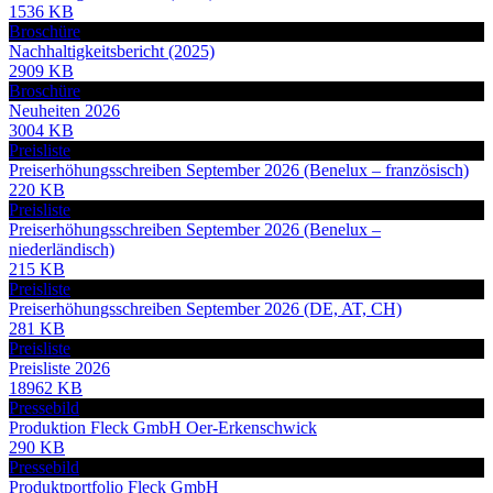
1536 KB
Broschüre
Nachhaltigkeitsbericht (2025)
2909 KB
Broschüre
Neuheiten 2026
3004 KB
Preisliste
Preiserhöhungsschreiben September 2026 (Benelux – französisch)
220 KB
Preisliste
Preiserhöhungsschreiben September 2026 (Benelux –
niederländisch)
215 KB
Preisliste
Preiserhöhungsschreiben September 2026 (DE, AT, CH)
281 KB
Preisliste
Preisliste 2026
18962 KB
Pressebild
Produktion Fleck GmbH Oer-Erkenschwick
290 KB
Pressebild
Produktportfolio Fleck GmbH