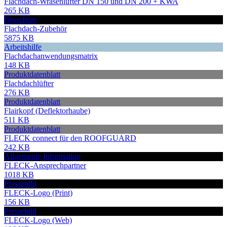
Flachdach-Wrasenlüfter DN 150 und DN 200 + KWA
265 KB
Broschüre
Flachdach-Zubehör
5875 KB
Arbeitshilfe
Flachdachanwendungsmatrix
148 KB
Produktdatenblatt
Flachdachlüfter
276 KB
Produktdatenblatt
Flairkopf (Deflektorhaube)
511 KB
Produktdatenblatt
FLECK connect für den ROOFGUARD
242 KB
Allgemeine Information
FLECK-Ansprechpartner
1018 KB
Pressebild
FLECK-Logo (Print)
156 KB
Pressebild
FLECK-Logo (Web)