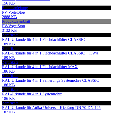
156 KB
Einbauanleitung
PV-VogelStop
2888 KB
Produktdatenblatt
PV-VogelStop
3132 KB
Zertifikate
RAL-Urkunde für 4 in 1 Flachdachlüfter CLASSIC
189 KB
Zertifikate
RAL-Urkunde für 4 in 1 Flachdachlüfter CLASSIC + KWA
189 KB
Zertifikate
RAL-Urkunde für 4 in 1 Flachdachlüfter MAX
186 KB
Zertifikate
RAL-Urkunde für 4 in 1 Sanierungs-Systemrohre CLASSIC
186 KB
Zertifikate
RAL-Urkunde für 4 in 1 Systemrohre
186 KB
Zertifikate
RAL-Urkunde für Attika-Universal-Kiesfang DN 70-DN 125
187 KB