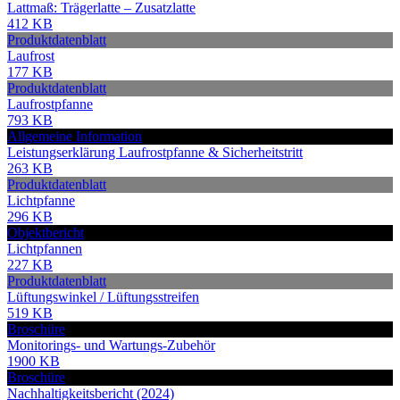
Lattmaß: Trägerlatte – Zusatzlatte
412 KB
Produktdatenblatt
Laufrost
177 KB
Produktdatenblatt
Laufrostpfanne
793 KB
Allgemeine Information
Leistungserklärung Laufrostpfanne & Sicherheitstritt
263 KB
Produktdatenblatt
Lichtpfanne
296 KB
Objektbericht
Lichtpfannen
227 KB
Produktdatenblatt
Lüftungswinkel / Lüftungsstreifen
519 KB
Broschüre
Monitorings- und Wartungs-Zubehör
1900 KB
Broschüre
Nachhaltigkeitsbericht (2024)