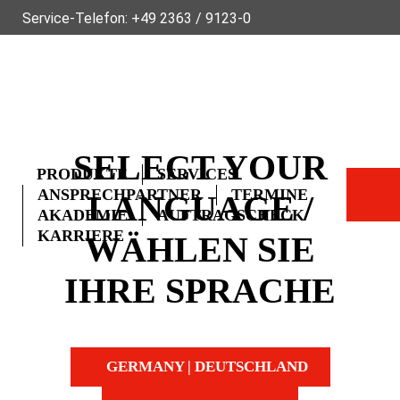
Service-Telefon:
+49 2363 / 9123-0
ÜBER FLECK
NACHHALTIGKEIT
NEWS
VIDEOS
GLOSSAR
FAQ
KONTAKT
SELECT YOUR
PRODUKTE
SERVICES
ANSPRECHPARTNER
TERMINE
LANGUAGE /
AKADEMIE
AUFTRAGSCHECK
KARRIERE
WÄHLEN SIE
IHRE SPRACHE
GERMANY | DEUTSCHLAND