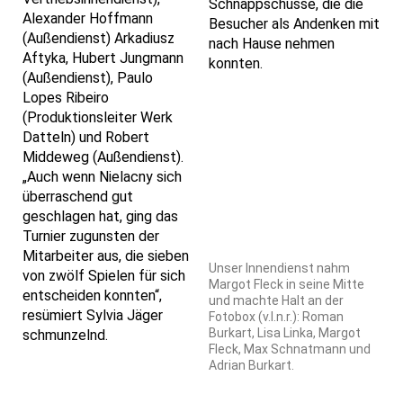
Schnappschüsse, die die
Alexander Hoffmann
Besucher als Andenken mit
(Außendienst) Arkadiusz
nach Hause nehmen
Aftyka, Hubert Jungmann
konnten.
(Außendienst), Paulo
Lopes Ribeiro
(Produktionsleiter Werk
Datteln) und Robert
Middeweg (Außendienst).
„Auch wenn Nielacny sich
überraschend gut
geschlagen hat, ging das
Turnier zugunsten der
Mitarbeiter aus, die sieben
Unser Innendienst nahm
von zwölf Spielen für sich
Margot Fleck in seine Mitte
entscheiden konnten“,
und machte Halt an der
resümiert Sylvia Jäger
Fotobox (v.l.n.r.): Roman
Burkart, Lisa Linka, Margot
schmunzelnd.
Fleck, Max Schnatmann und
Adrian Burkart.