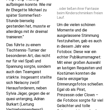
aufbringen konnte. Wie mir
…oder ließen ihrer Fantasie
ihr Ehegatte Michael zu
beim Kinderschminken freien
später Sommerfest-
Lauf.
Stunde bierselig
Um die vielen schönen
gestanden hat, musste er
Momente und die
allerdings mit ihr dreimal
ausgelassene Stimmung
trainieren.“
festzuhalten, gab es auch
Das führte zu einem
in diesem Jahr eine
Tischtennis-Turnier der
Fotobox. Diese war ein
besonderen Art, das nicht
echter Publikumsmagnet:
nur für viel Spaß und
Mit einer großen Auswahl
Spannung sorgte, sondern
an lustigen Requisiten und
auch den Teamgeist
Kostümen konnten die
stärkte. Insgesamt stellte
Gäste einzigartige
sich Nielacny zwölf
Erinnerungsfotos schießen.
Herausforderern, neben
Egal ob als Pirat,
Sylvia Jäger, gegen die er
Prinzessin oder Clown –
quasi unterging, Adrian
die Fotobox sorgte für viel
Burkart (Leitung
Gelächter und tolle
Vertriebsinnendienst),