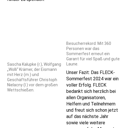
Besucherrekord: Mit 360
Personen war das
Sommerfest erneut ein
Garant für viel Spaß und gute
Laune.
Sascha Kalupke (r.), Wolfgang
„Wolli“ Krämer, der Eismann
Unser Fazit: Das FLECK-
mit Herz (m.) und
Sommerfest 2024 war ein
Geschäftsführer Christoph
voller Erfolg. FLECK
Nielacny (l.) vor dem großen
Wettschießen.
bedankt sich herzlich bei
allen Organisatoren,
Helfern und Teilnehmern
und freut sich schon jetzt
auf das nächste Jahr
sowie viele weitere