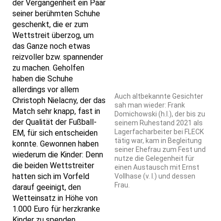
der Vergangenheit ein Paar
seiner berühmten Schuhe
geschenkt, die er zum
Wettstreit überzog, um
das Ganze noch etwas
reizvoller bzw. spannender
zu machen. Geholfen
haben die Schuhe
allerdings vor allem
Auch altbekannte Gesichter
Christoph Nielacny, der das
sah man wieder: Frank
Match sehr knapp, fast in
Domichowski (h.l.), der bis zu
der Qualität der Fußball-
seinem Ruhestand 2021 als
Lagerfacharbeiter bei FLECK
EM, für sich entscheiden
tätig war, kam in Begleitung
konnte. Gewonnen haben
seiner Ehefrau zum Fest und
wiederum die Kinder: Denn
nutze die Gelegenheit für
die beiden Wettstreiter
einen Austausch mit Ernst
hatten sich im Vorfeld
Vollhase (v. l.) und dessen
Frau.
darauf geeinigt, den
Wetteinsatz in Höhe von
1.000 Euro für herzkranke
Kinder zu spenden.