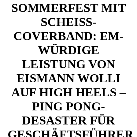
SOMMERFEST MIT
SCHEISS-C
OVERBAND: EM-W
ÜRDIGE L
EISTUNG VON E
ISMANN WOLLI A
UF HIGH HEELS – P
ING PONG-D
ESASTER FÜR G
ESCHÄFTSFÜHRER N