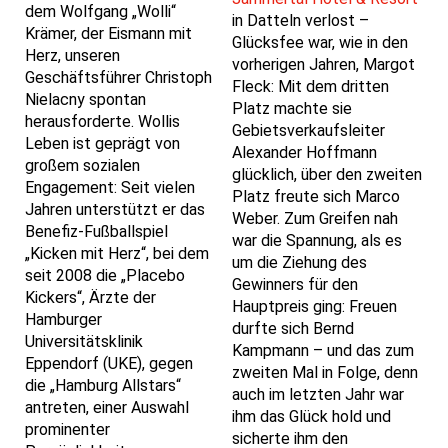
dem Wolfgang „Wolli“
in Datteln verlost –
Krämer, der Eismann mit
Glücksfee war, wie in den
Herz, unseren
vorherigen Jahren, Margot
Geschäftsführer Christoph
Fleck: Mit dem dritten
Nielacny spontan
Platz machte sie
herausforderte. Wollis
Gebietsverkaufsleiter
Leben ist geprägt von
Alexander Hoffmann
großem sozialen
glücklich, über den zweiten
Engagement: Seit vielen
Platz freute sich Marco
Jahren unterstützt er das
Weber. Zum Greifen nah
Benefiz-Fußballspiel
war die Spannung, als es
„Kicken mit Herz“, bei dem
um die Ziehung des
seit 2008 die „Placebo
Gewinners für den
Kickers“, Ärzte der
Hauptpreis ging: Freuen
Hamburger
durfte sich Bernd
Universitätsklinik
Kampmann – und das zum
Eppendorf (UKE), gegen
zweiten Mal in Folge, denn
die „Hamburg Allstars“
auch im letzten Jahr war
antreten, einer Auswahl
ihm das Glück hold und
prominenter
sicherte ihm den