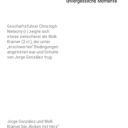
unvergessliche Momente.
Geschäftsführer Christoph
Nielacny (r.) zeigte sich
etwas zielsicherer als Wolli
Krämer (2.v.l.), der unter
„erschwerten“ Bedingungen
angetreten war und Schuhe
von Jorge González trug.
Jorge González und Wolli
Krämer bei „Kicken mit Herz“.