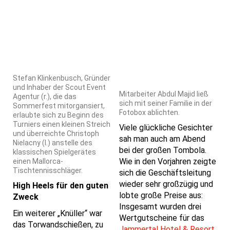
Stefan Klinkenbusch, Gründer
und Inhaber der Scout Event
Mitarbeiter Abdul Majid ließ
Agentur (r.), die das
sich mit seiner Familie in der
Sommerfest mitorgansiert,
Fotobox ablichten.
erlaubte sich zu Beginn des
Turniers einen kleinen Streich
Viele glückliche Gesichter
und überreichte Christoph
sah man auch am Abend
Nielacny (l.) anstelle des
bei der großen Tombola.
klassischen Spielgerätes
Wie in den Vorjahren zeigte
einen Mallorca-
Tischtennisschläger.
sich die Geschäftsleitung
wieder sehr großzügig und
High Heels für den guten
lobte große Preise aus:
Zweck
Insgesamt wurden drei
Ein weiterer „Knüller“ war
Wertgutscheine für das
das Torwandschießen, zu
Jammertal Hotel & Resort