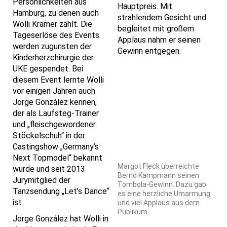
Persönlichkeiten aus
Hauptpreis. Mit
Hamburg, zu denen auch
strahlendem Gesicht und
Wolli Krämer zählt. Die
begleitet mit großem
Tageserlöse des Events
Applaus nahm er seinen
werden zugunsten der
Gewinn entgegen.
Kinderherzchirurgie der
UKE gespendet. Bei
diesem Event lernte Wolli
vor einigen Jahren auch
Jorge González kennen,
der als Laufsteg-Trainer
und „fleischgewordener
Stöckelschuh“ in der
Castingshow „Germany’s
Next Topmodel“ bekannt
Margot Fleck überreichte
wurde und seit 2013
Bernd Kampmann seinen
Jurymitglied der
Tombola-Gewinn. Dazu gab
Tanzsendung „Let’s Dance“
es eine herzliche Umarmung
ist.
und viel Applaus aus dem
Publikum.
Jorge González hat Wolli in