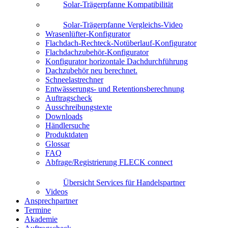
Solar-Trägerpfanne Kompatibilität
Solar-Trägerpfanne Vergleichs-Video
Wrasenlüfter-Konfigurator
Flachdach-Rechteck-Notüberlauf-Konfigurator
Flachdachzubehör-Konfigurator
Konfigurator horizontale Dachdurchführung
Dachzubehör neu berechnet.
Schneelastrechner
Entwässerungs- und Retentionsberechnung
Auftragscheck
Ausschreibungstexte
Downloads
Händlersuche
Produktdaten
Glossar
FAQ
Abfrage/Registrierung FLECK connect
Übersicht Services für Handelspartner
Videos
Ansprechpartner
Termine
Akademie