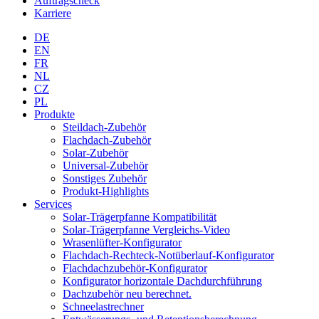
Auftragscheck
Karriere
DE
EN
FR
NL
CZ
PL
Produkte
Steildach-Zubehör
Flachdach-Zubehör
Solar-Zubehör
Universal-Zubehör
Sonstiges Zubehör
Produkt-Highlights
Services
Solar-Trägerpfanne Kompatibilität
Solar-Trägerpfanne Vergleichs-Video
Wrasenlüfter-Konfigurator
Flachdach-Rechteck-Notüberlauf-Konfigurator
Flachdachzubehör-Konfigurator
Konfigurator horizontale Dachdurchführung
Dachzubehör neu berechnet.
Schneelastrechner