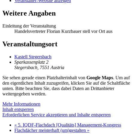
Veranstalter-Website anzeigen
Weitere Angaben
Einleitung der Veranstaltung
Handelsvertreter Florian Kurzbauer stell vor Ort aus
Veranstaltungsort
Kastell Stegersbach
Sparkassenplatz 2
Stegersbach
,
7551
Austria
Sie sehen gerade einen Platzhalterinhalt von
Google Maps
. Um auf
den eigentlichen Inhalt zuzugreifen, klicken Sie auf die Schaltfläche
unten. Bitte beachten Sie, dass dabei Daten an Drittanbieter
weitergegeben werden.
Mehr Informationen
Inhalt entsperren
Erforderlichen Service akzeptieren und Inhalte entsperren
«
5. IQDF-Flachdach [Qualitäts] Management-Kongress
Flachdächer meisterhaft (um)gestalten
»