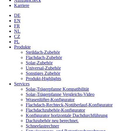
Auftragscheck
Karriere
DE
EN
FR
NL
CZ
PL
Produkte
Steildach-Zubehör
Flachdach-Zubehör
Solar-Zubehör
Universal-Zubehör
Sonstiges Zubehör
Produkt-Highlights
Services
Solar-Trägerpfanne Kompatibilität
Solar-Trägerpfanne Vergleichs-Video
Wrasenlüfter-Konfigurator
Flachdach-Rechteck-Notüberlauf-Konfigurator
Flachdachzubehör-Konfigurator
Konfigurator horizontale Dachdurchführung
Dachzubehör neu berechnet.
Schneelastrechner