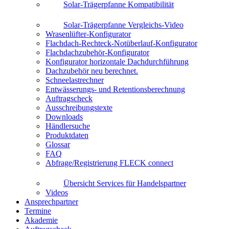
Solar-Trägerpfanne Kompatibilität
Solar-Trägerpfanne Vergleichs-Video
Wrasenlüfter-Konfigurator
Flachdach-Rechteck-Notüberlauf-Konfigurator
Flachdachzubehör-Konfigurator
Konfigurator horizontale Dachdurchführung
Dachzubehör neu berechnet.
Schneelastrechner
Entwässerungs- und Retentionsberechnung
Auftragscheck
Ausschreibungstexte
Downloads
Händlersuche
Produktdaten
Glossar
FAQ
Abfrage/Registrierung FLECK connect
Übersicht Services für Handelspartner
Videos
Ansprechpartner
Termine
Akademie