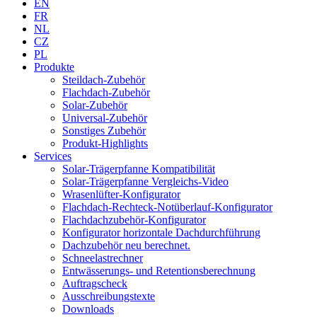
EN
FR
NL
CZ
PL
Produkte
Steildach-Zubehör
Flachdach-Zubehör
Solar-Zubehör
Universal-Zubehör
Sonstiges Zubehör
Produkt-Highlights
Services
Solar-Trägerpfanne Kompatibilität
Solar-Trägerpfanne Vergleichs-Video
Wrasenlüfter-Konfigurator
Flachdach-Rechteck-Notüberlauf-Konfigurator
Flachdachzubehör-Konfigurator
Konfigurator horizontale Dachdurchführung
Dachzubehör neu berechnet.
Schneelastrechner
Entwässerungs- und Retentionsberechnung
Auftragscheck
Ausschreibungstexte
Downloads