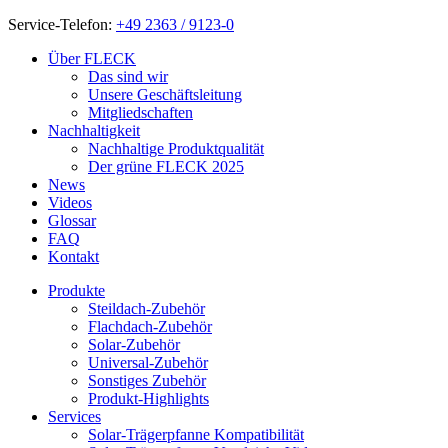
Service-Telefon:
+49 2363 / 9123-0
Über FLECK
Das sind wir
Unsere Geschäftsleitung
Mitgliedschaften
Nachhaltigkeit
Nachhaltige Produktqualität
Der grüne FLECK 2025
News
Videos
Glossar
FAQ
Kontakt
Produkte
Steildach-Zubehör
Flachdach-Zubehör
Solar-Zubehör
Universal-Zubehör
Sonstiges Zubehör
Produkt-Highlights
Services
Solar-Trägerpfanne Kompatibilität