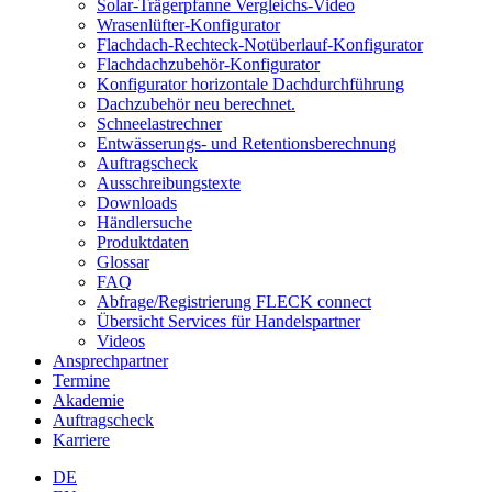
Solar-Trägerpfanne Vergleichs-Video
Wrasenlüfter-Konfigurator
Flachdach-Rechteck-Notüberlauf-Konfigurator
Flachdachzubehör-Konfigurator
Konfigurator horizontale Dachdurchführung
Dachzubehör neu berechnet.
Schneelastrechner
Entwässerungs- und Retentionsberechnung
Auftragscheck
Ausschreibungstexte
Downloads
Händlersuche
Produktdaten
Glossar
FAQ
Abfrage/Registrierung FLECK connect
Übersicht Services für Handelspartner
Videos
Ansprechpartner
Termine
Akademie
Auftragscheck
Karriere
DE