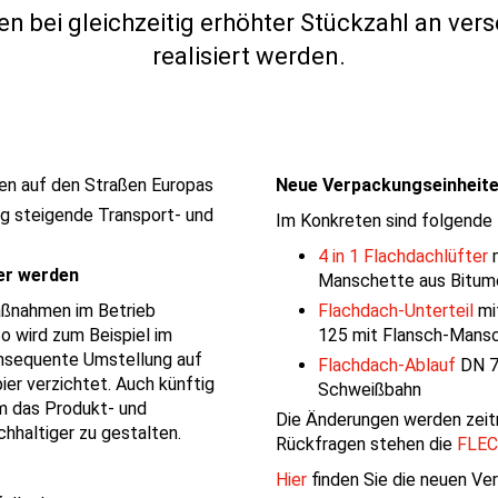
 bei gleichzeitig erhöhter Stückzahl an ver
realisiert werden.
en auf den Straßen Europas
Neue Verpackungseinheite
tig steigende Transport- und
Im Konkreten sind folgende
4 in 1 Flachdachlüfter
m
er werden
Manschette aus Bitu
Flachdach-Unterteil
mi
Maßnahmen im Betrieb
125 mit Flansch-Mans
o wird zum Beispiel im
onsequente Umstellung auf
Flachdach-Ablauf
DN 7
er verzichtet. Auch künftig
Schweißbahn
m das Produkt- und
Die Änderungen werden zeit
hhaltiger zu gestalten.
Rückfragen stehen die
FLEC
Hier
finden Sie die neuen Ve