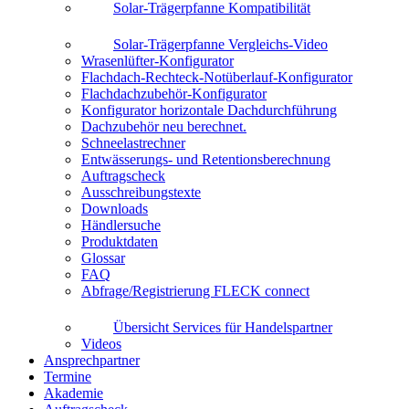
Solar-Trägerpfanne Kompatibilität
Solar-Trägerpfanne Vergleichs-Video
Wrasenlüfter-Konfigurator
Flachdach-Rechteck-Notüberlauf-Konfigurator
Flachdachzubehör-Konfigurator
Konfigurator horizontale Dachdurchführung
Dachzubehör neu berechnet.
Schneelastrechner
Entwässerungs- und Retentionsberechnung
Auftragscheck
Ausschreibungstexte
Downloads
Händlersuche
Produktdaten
Glossar
FAQ
Abfrage/Registrierung FLECK connect
Übersicht Services für Handelspartner
Videos
Ansprechpartner
Termine
Akademie