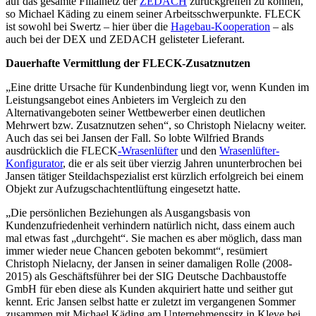
auf das gesamte Filialnetz der
ZEDACH
zurückgreifen zu können,
so Michael Käding zu einem seiner Arbeitsschwerpunkte. FLECK
ist sowohl bei Swertz – hier über die
Hagebau-Kooperation
– als
auch bei der DEX und ZEDACH gelisteter Lieferant.
Dauerhafte Vermittlung der FLECK-Zusatznutzen
„Eine dritte Ursache für Kundenbindung liegt vor, wenn Kunden im
Leistungsangebot eines Anbieters im Vergleich zu den
Alternativangeboten seiner Wettbewerber einen deutlichen
Mehrwert bzw. Zusatznutzen sehen“, so Christoph Nielacny weiter.
Auch das sei bei Jansen der Fall. So lobte Wilfried Brands
ausdrücklich die FLECK
-Wrasenlüfter
und den
Wrasenlüfter-
Konfigurator
, die er als seit über vierzig Jahren ununterbrochen bei
Jansen tätiger Steildachspezialist erst kürzlich erfolgreich bei einem
Objekt zur Aufzugschachtentlüftung eingesetzt hatte.
„Die persönlichen Beziehungen als Ausgangsbasis von
Kundenzufriedenheit verhindern natürlich nicht, dass einem auch
mal etwas fast „durchgeht“. Sie machen es aber möglich, dass man
immer wieder neue Chancen geboten bekommt“, resümiert
Christoph Nielacny, der Jansen in seiner damaligen Rolle (2008-
2015) als Geschäftsführer bei der SIG Deutsche Dachbaustoffe
GmbH für eben diese als Kunden akquiriert hatte und seither gut
kennt. Eric Jansen selbst hatte er zuletzt im vergangenen Sommer
zusammen mit Michael Käding am Unternehmenssitz in Kleve bei