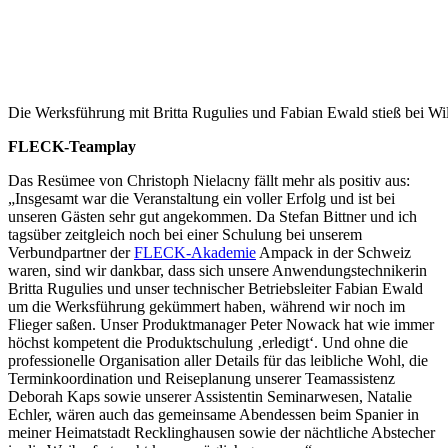
Die Werksführung mit Britta Rugulies und Fabian Ewald stieß bei Wil
FLECK-Teamplay
Das Resümee von Christoph Nielacny fällt mehr als positiv aus:
„Insgesamt war die Veranstaltung ein voller Erfolg und ist bei
unseren Gästen sehr gut angekommen. Da Stefan Bittner und ich
tagsüber zeitgleich noch bei einer Schulung bei unserem
Verbundpartner der
FLECK-Akademie
Ampack in der Schweiz
waren, sind wir dankbar, dass sich unsere Anwendungstechnikerin
Britta Rugulies und unser technischer Betriebsleiter Fabian Ewald
um die Werksführung gekümmert haben, während wir noch im
Flieger saßen. Unser Produktmanager Peter Nowack hat wie immer
höchst kompetent die Produktschulung ‚erledigt‘. Und ohne die
professionelle Organisation aller Details für das leibliche Wohl, die
Terminkoordination und Reiseplanung unserer Teamassistenz
Deborah Kaps sowie unserer Assistentin Seminarwesen, Natalie
Echler, wären auch das gemeinsame Abendessen beim Spanier in
meiner Heimatstadt Recklinghausen sowie der nächtliche Abstecher