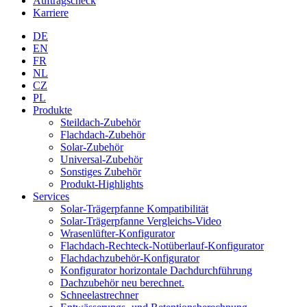
Auftragscheck
Karriere
DE
EN
FR
NL
CZ
PL
Produkte
Steildach-Zubehör
Flachdach-Zubehör
Solar-Zubehör
Universal-Zubehör
Sonstiges Zubehör
Produkt-Highlights
Services
Solar-Trägerpfanne Kompatibilität
Solar-Trägerpfanne Vergleichs-Video
Wrasenlüfter-Konfigurator
Flachdach-Rechteck-Notüberlauf-Konfigurator
Flachdachzubehör-Konfigurator
Konfigurator horizontale Dachdurchführung
Dachzubehör neu berechnet.
Schneelastrechner