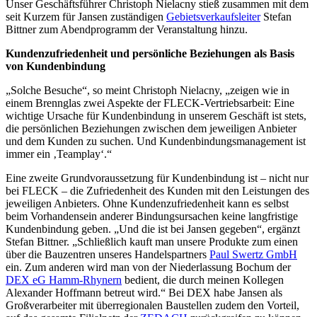
Unser Geschäftsführer Christoph Nielacny stieß zusammen mit dem
seit Kurzem für Jansen zuständigen
Gebietsverkaufsleiter
Stefan
Bittner zum Abendprogramm der Veranstaltung hinzu.
Kundenzufriedenheit und persönliche Beziehungen als Basis
von Kundenbindung
„Solche Besuche“, so meint Christoph Nielacny, „zeigen wie in
einem Brennglas zwei Aspekte der FLECK-Vertriebsarbeit: Eine
wichtige Ursache für Kundenbindung in unserem Geschäft ist stets,
die persönlichen Beziehungen zwischen dem jeweiligen Anbieter
und dem Kunden zu suchen. Und Kundenbindungsmanagement ist
immer ein ‚Teamplay‘.“
Eine zweite Grundvoraussetzung für Kundenbindung ist – nicht nur
bei FLECK – die Zufriedenheit des Kunden mit den Leistungen des
jeweiligen Anbieters. Ohne Kundenzufriedenheit kann es selbst
beim Vorhandensein anderer Bindungsursachen keine langfristige
Kundenbindung geben. „Und die ist bei Jansen gegeben“, ergänzt
Stefan Bittner. „Schließlich kauft man unsere Produkte zum einen
über die Bauzentren unseres Handelspartners
Paul Swertz GmbH
ein. Zum anderen wird man von der Niederlassung Bochum der
DEX eG Hamm-Rhynern
bedient, die durch meinen Kollegen
Alexander Hoffmann betreut wird.“ Bei DEX habe Jansen als
Großverarbeiter mit überregionalen Baustellen zudem den Vorteil,