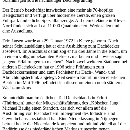
Solaranlagen sowie nachhaltiger Dachbegrünung.
Der Betrieb beschäftigt inzwischen eine mehr als 70-köpfige
Belegschaft und verfügt über modernste Geräte, einen großen
Fuhrpark und etliche Spezialfahrzeuge. Auf dem Gelände in Kleve-
Nord finden sich auf ca. 11.000 Quadratmetern Werkstätten und
eine Ausstellung.
Eric Jansen wurde am 29. Januar 1972 in Kleve geboren. Nach
seiner Schulausbildung hat er eine Ausbildung zum Dachdecker
absolviert. Im Anschluss daran zog er für drei Jahre in die Rhön, um
in einem völlig unbekannten Betrieb zu arbeiten und – wie er sagt –
„eigene Erfahrungen zu machen“. Nach zwei weiteren Stationen bei
anderen Dachdeckern hat er 1996 seine Prüfungen zum
Dachdeckermeister und zum Fachleiter für Dach-, Wand- und
Abdichtungstechnik abgelegt. Seit seinem Eintritt in den elterlichen
Betrieb im Mai 1996 befindet sich dieser auf einem noch stärkeren
Wachstumskurs.
So unterhält man im östlichen Teil Deutschlands in Erfurt
(Thüringen) unter der Mitgeschäftsführung des „Kölschen Jung“
Michael Baulig einen Standort, der sich vor allem auf die
Ausführung von Flachdächern im Segment des Industrie- und
Gewerbebaus spezialisiert hat. Eine Niederlassung in Nijmegen
betreut heute die Niederlande kompetent und mit individuell auf die
Bedürfnisse des niederländischen Marktes zugeschnittenen