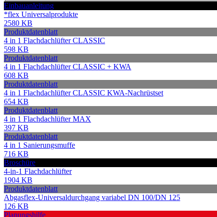
Einbauanleitung
*flex Universalprodukte
2580 KB
Produktdatenblatt
4 in 1 Flachdachlüfter CLASSIC
598 KB
Produktdatenblatt
4 in 1 Flachdachlüfter CLASSIC + KWA
608 KB
Produktdatenblatt
4 in 1 Flachdachlüfter CLASSIC KWA-Nachrüstset
654 KB
Produktdatenblatt
4 in 1 Flachdachlüfter MAX
397 KB
Produktdatenblatt
4 in 1 Sanierungsmuffe
716 KB
Broschüre
4-in-1 Flachdachlüfter
1904 KB
Produktdatenblatt
Abgasflex-Universaldurchgang variabel DN 100/DN 125
126 KB
Planungshilfe