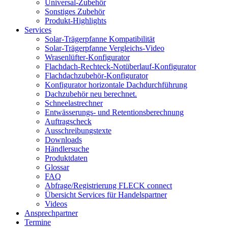
Universal-Zubehör
Sonstiges Zubehör
Produkt-Highlights
Services
Solar-Trägerpfanne Kompatibilität
Solar-Trägerpfanne Vergleichs-Video
Wrasenlüfter-Konfigurator
Flachdach-Rechteck-Notüberlauf-Konfigurator
Flachdachzubehör-Konfigurator
Konfigurator horizontale Dachdurchführung
Dachzubehör neu berechnet.
Schneelastrechner
Entwässerungs- und Retentionsberechnung
Auftragscheck
Ausschreibungstexte
Downloads
Händlersuche
Produktdaten
Glossar
FAQ
Abfrage/Registrierung FLECK connect
Übersicht Services für Handelspartner
Videos
Ansprechpartner
Termine