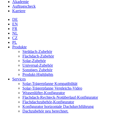
Akademie
Auftragscheck
Karriere
DE
EN
FR
NL
CZ
PL
Produkte
Steildach-Zubehör
Flachdach-Zubehör
Solar-Zubehör
Universal-Zubehör
Sonstiges Zubehör
Produkt-Highlights
Services
Solar-Trägerpfanne Kompatibilität
Solar-Trägerpfanne Vergleichs-Video
Wrasenlüfter-Konfigurator
Flachdach-Rechteck-Notüberlauf-Konfigurator
Flachdachzubehör-Konfigurator
Konfigurator horizontale Dachdurchführung
Dachzubehör neu berechnet.