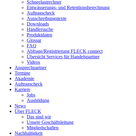
Schneelastrechner
Entwässerungs- und Retentionsberechnung
Auftragscheck
Ausschreibungstexte
Downloads
Händlersuche
Produktdaten
Glossar
FAQ
Abfrage/Registrierung FLECK connect
Übersicht Services für Handelspartner
Videos
Ansprechpartner
Termine
Akademie
Auftragscheck
Karriere
Jobs
Ausbildung
News
Über FLECK
Das sind wir
Unsere Geschäftsleitung
Mitgliedschaften
Nachhaltigkeit