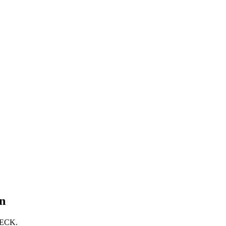
n
ECK.