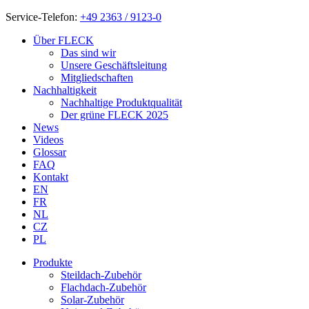
Service-Telefon:
+49 2363 / 9123-0
Über FLECK
Das sind wir
Unsere Geschäftsleitung
Mitgliedschaften
Nachhaltigkeit
Nachhaltige Produktqualität
Der grüne FLECK 2025
News
Videos
Glossar
FAQ
Kontakt
EN
FR
NL
CZ
PL
Produkte
Steildach-Zubehör
Flachdach-Zubehör
Solar-Zubehör