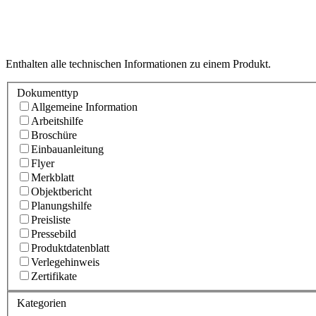
Enthalten alle technischen Informationen zu einem Produkt.
Dokumenttyp
Allgemeine Information
Arbeitshilfe
Broschüre
Einbauanleitung
Flyer
Merkblatt
Objektbericht
Planungshilfe
Preisliste
Pressebild
Produktdatenblatt
Verlegehinweis
Zertifikate
Kategorien