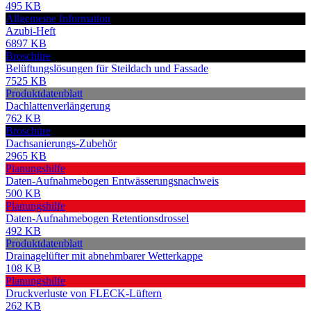
495 KB
Allgemeine Information
Azubi-Heft
6897 KB
Broschüre
Belüftungslösungen für Steildach und Fassade
7525 KB
Produktdatenblatt
Dachlattenverlängerung
762 KB
Broschüre
Dachsanierungs-Zubehör
2965 KB
Planungshilfe
Daten-Aufnahmebogen Entwässerungsnachweis
500 KB
Planungshilfe
Daten-Aufnahmebogen Retentionsdrossel
492 KB
Produktdatenblatt
Drainagelüfter mit abnehmbarer Wetterkappe
108 KB
Planungshilfe
Druckverluste von FLECK-Lüftern
262 KB