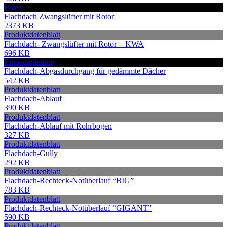
Flyer
Flachdach Zwangslüfter mit Rotor
2373 KB
Produktdatenblatt
Flachdach- Zwangslüfter mit Rotor + KWA
696 KB
Einbauanleitung
Flachdach-Abgasdurchgang für gedämmte Dächer
542 KB
Produktdatenblatt
Flachdach-Ablauf
390 KB
Produktdatenblatt
Flachdach-Ablauf mit Rohrbogen
327 KB
Produktdatenblatt
Flachdach-Gully
292 KB
Produktdatenblatt
Flachdach-Rechteck-Notüberlauf “BIG”
783 KB
Produktdatenblatt
Flachdach-Rechteck-Notüberlauf “GIGANT”
590 KB
Produktdatenblatt