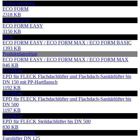
Einbauanleitung
ECO FORM
2318 KB
Objektbericht
ECO FORM EASY
3150 KB
Flyer
ECO FORM EASY / ECO FORM MAX / ECO FORM BASIC
1393 KB
Produktdatenblatt
ECO FORM EASY / ECO FORM MAX / ECO FORM MAX
846 KB
Zertifikate
EPD für FLECK Flachdachlüfter und Flachdach-Sanitärlüfter bis
DN 150 mit PP-Hartflansch
1192 KB
Zertifikate
EPD für FLECK Flachdachlüfter und Flachdach-Sanitärlüfter bis
DN 500
1197 KB
Zertifikate
EPD für FLECK Steildachlüfter bis DN 500
830 KB
Einbauanleitung
Eurolüfter DN 125