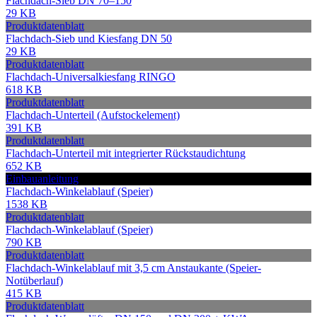
Flachdach-Sieb DN 70–150
29 KB
Produktdatenblatt
Flachdach-Sieb und Kiesfang DN 50
29 KB
Produktdatenblatt
Flachdach-Universalkiesfang RINGO
618 KB
Produktdatenblatt
Flachdach-Unterteil (Aufstockelement)
391 KB
Produktdatenblatt
Flachdach-Unterteil mit integrierter Rückstaudichtung
652 KB
Einbauanleitung
Flachdach-Winkelablauf (Speier)
1538 KB
Produktdatenblatt
Flachdach-Winkelablauf (Speier)
790 KB
Produktdatenblatt
Flachdach-Winkelablauf mit 3,5 cm Anstaukante (Speier-
Notüberlauf)
415 KB
Produktdatenblatt