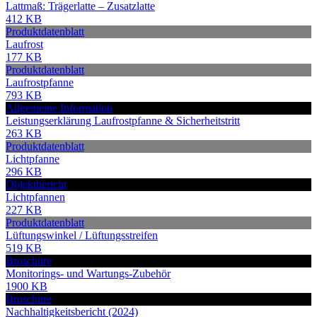
Lattmaß: Trägerlatte – Zusatzlatte
412 KB
Produktdatenblatt
Laufrost
177 KB
Produktdatenblatt
Laufrostpfanne
793 KB
Allgemeine Information
Leistungserklärung Laufrostpfanne & Sicherheitstritt
263 KB
Produktdatenblatt
Lichtpfanne
296 KB
Objektbericht
Lichtpfannen
227 KB
Produktdatenblatt
Lüftungswinkel / Lüftungsstreifen
519 KB
Broschüre
Monitorings- und Wartungs-Zubehör
1900 KB
Broschüre
Nachhaltigkeitsbericht (2024)