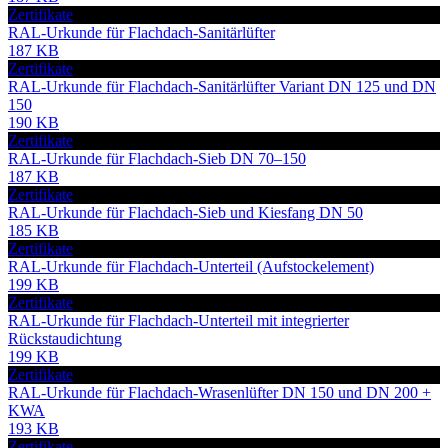
Zertifikate
RAL-Urkunde für Flachdach-Sanitärlüfter
187 KB
Zertifikate
RAL-Urkunde für Flachdach-Sanitärlüfter Variant DN 125 und DN
150
190 KB
Zertifikate
RAL-Urkunde für Flachdach-Sieb DN 70–150
187 KB
Zertifikate
RAL-Urkunde für Flachdach-Sieb und Kiesfang DN 50
185 KB
Zertifikate
RAL-Urkunde für Flachdach-Unterteil (Aufstockelement)
199 KB
Zertifikate
RAL-Urkunde für Flachdach-Unterteil mit integrierter
Rückstaudichtung
199 KB
Zertifikate
RAL-Urkunde für Flachdach-Wrasenlüfter DN 150 und DN 200 +
KWA
193 KB
Zertifikate