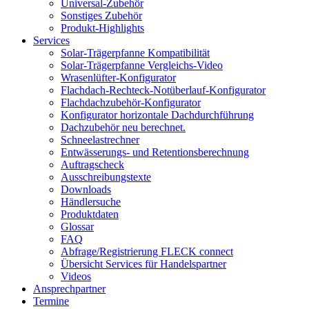
Universal-Zubehör
Sonstiges Zubehör
Produkt-Highlights
Services
Solar-Trägerpfanne Kompatibilität
Solar-Trägerpfanne Vergleichs-Video
Wrasenlüfter-Konfigurator
Flachdach-Rechteck-Notüberlauf-Konfigurator
Flachdachzubehör-Konfigurator
Konfigurator horizontale Dachdurchführung
Dachzubehör neu berechnet.
Schneelastrechner
Entwässerungs- und Retentionsberechnung
Auftragscheck
Ausschreibungstexte
Downloads
Händlersuche
Produktdaten
Glossar
FAQ
Abfrage/Registrierung FLECK connect
Übersicht Services für Handelspartner
Videos
Ansprechpartner
Termine