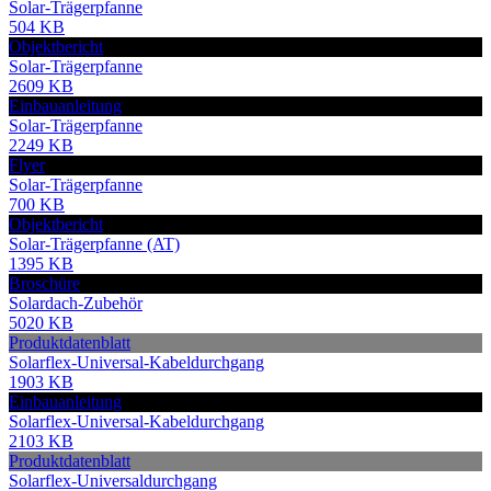
Solar-Trägerpfanne
504 KB
Objektbericht
Solar-Trägerpfanne
2609 KB
Einbauanleitung
Solar-Trägerpfanne
2249 KB
Flyer
Solar-Trägerpfanne
700 KB
Objektbericht
Solar-Trägerpfanne (AT)
1395 KB
Broschüre
Solardach-Zubehör
5020 KB
Produktdatenblatt
Solarflex-Universal-Kabeldurchgang
1903 KB
Einbauanleitung
Solarflex-Universal-Kabeldurchgang
2103 KB
Produktdatenblatt
Solarflex-Universaldurchgang