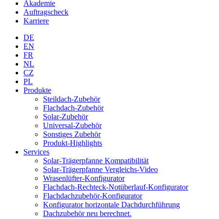
Akademie
Auftragscheck
Karriere
DE
EN
FR
NL
CZ
PL
Produkte
Steildach-Zubehör
Flachdach-Zubehör
Solar-Zubehör
Universal-Zubehör
Sonstiges Zubehör
Produkt-Highlights
Services
Solar-Trägerpfanne Kompatibilität
Solar-Trägerpfanne Vergleichs-Video
Wrasenlüfter-Konfigurator
Flachdach-Rechteck-Notüberlauf-Konfigurator
Flachdachzubehör-Konfigurator
Konfigurator horizontale Dachdurchführung
Dachzubehör neu berechnet.