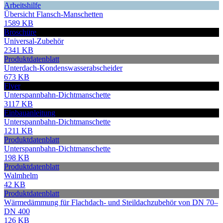
Arbeitshilfe
Übersicht Flansch-Manschetten
1589 KB
Broschüre
Universal-Zubehör
2341 KB
Produktdatenblatt
Unterdach-Kondenswasserabscheider
673 KB
Flyer
Unterspannbahn-Dichtmanschette
3117 KB
Einbauanleitung
Unterspannbahn-Dichtmanschette
1211 KB
Produktdatenblatt
Unterspannbahn-Dichtmanschette
198 KB
Produktdatenblatt
Walmhelm
42 KB
Produktdatenblatt
Wärmedämmung für Flachdach- und Steildachzubehör von DN 70–
DN 400
126 KB