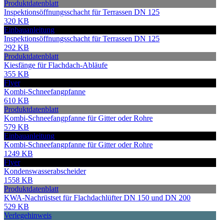
Produktdatenblatt
Inspektionsöffnungsschacht für Terrassen DN 125
320 KB
Einbauanleitung
Inspektionsöffnungsschacht für Terrassen DN 125
292 KB
Produktdatenblatt
Kiesfänge für Flachdach-Abläufe
355 KB
Flyer
Kombi-Schneefangpfanne
610 KB
Produktdatenblatt
Kombi-Schneefangpfanne für Gitter oder Rohre
579 KB
Einbauanleitung
Kombi-Schneefangpfanne für Gitter oder Rohre
1249 KB
Flyer
Kondenswasserabscheider
1558 KB
Produktdatenblatt
KWA-Nachrüstset für Flachdachlüfter DN 150 und DN 200
529 KB
Verlegehinweis