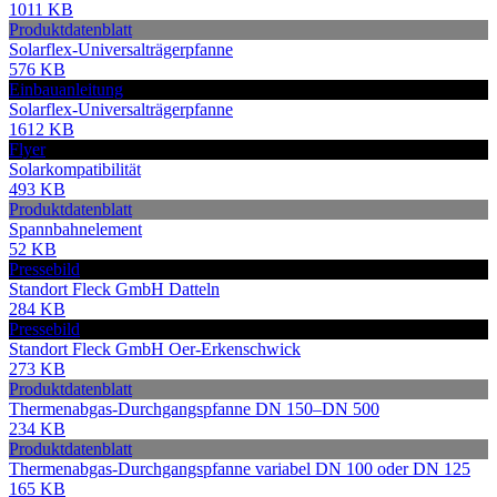
1011 KB
Produktdatenblatt
Solarflex-Universalträgerpfanne
576 KB
Einbauanleitung
Solarflex-Universalträgerpfanne
1612 KB
Flyer
Solarkompatibilität
493 KB
Produktdatenblatt
Spannbahnelement
52 KB
Pressebild
Standort Fleck GmbH Datteln
284 KB
Pressebild
Standort Fleck GmbH Oer-Erkenschwick
273 KB
Produktdatenblatt
Thermenabgas-Durchgangspfanne DN 150–DN 500
234 KB
Produktdatenblatt
Thermenabgas-Durchgangspfanne variabel DN 100 oder DN 125
165 KB