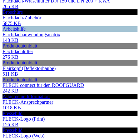
Flachdach-Wrasenlüfter DN 150 und DN 200 + KWA
265 KB
Broschüre
Flachdach-Zubehör
5875 KB
Arbeitshilfe
Flachdachanwendungsmatrix
148 KB
Produktdatenblatt
Flachdachlüfter
276 KB
Produktdatenblatt
Flairkopf (Deflektorhaube)
511 KB
Produktdatenblatt
FLECK connect für den ROOFGUARD
242 KB
Allgemeine Information
FLECK-Ansprechpartner
1018 KB
Pressebild
FLECK-Logo (Print)
156 KB
Pressebild
FLECK-Logo (Web)