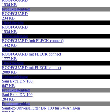
ROOFGUARD
1534 KB
Produktdatenblatt
ROOFGUARD
234 KB
Objektbericht
ROOFGUARD
1534 KB
Einbauanleitung
ROOFGUARD (mit FLECK connect)
1442 KB
Flyer
ROOFGUARD mit FLECK connect
1777 KB
Objektbericht
ROOFGUARD mit FLECK connect
2089 KB
Einbauanleitung
Sani Extra DN 100
647 KB
Produktdatenblatt
Sani Extra DN 100
284 KB
Produktdatenblatt
Saniflex-Universallüfter DN 100 für PV-Anlagen