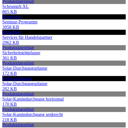
Produktdatenblatt
Schrumpfi-XL
865 KB
Broschüre
Seminar-Programm
3958 KB
Broschüre
Services für Handelspartner
2962 KB
Produktdatenblatt
Sicherheitstrittpfanne
361 KB
Produktdatenblatt
Solar-Durchgangspfanne
172 KB
Einbauanleitung
Solar-Durchgangspfanne
282 KB
Produktdatenblatt
Solar-Kamindurchgang horizontal
170 KB
Produktdatenblatt
Solar-Kamindurchgang senkrecht
218 KB
Produktdatenblatt