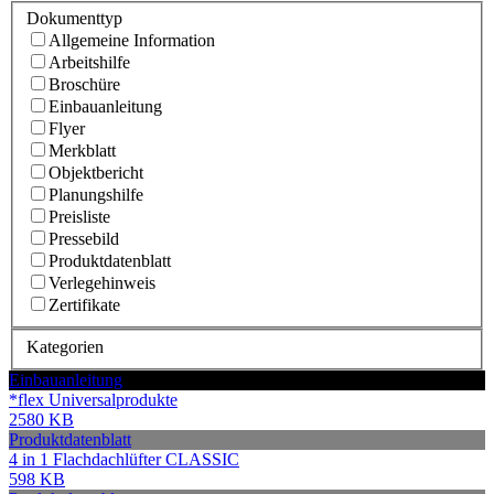
Dokumenttyp
Allgemeine Information
Arbeitshilfe
Broschüre
Einbauanleitung
Flyer
Merkblatt
Objektbericht
Planungshilfe
Preisliste
Pressebild
Produktdatenblatt
Verlegehinweis
Zertifikate
Kategorien
Einbauanleitung
*flex Universalprodukte
2580 KB
Produktdatenblatt
4 in 1 Flachdachlüfter CLASSIC
598 KB