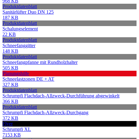
968 KB
Produktdatenblatt
Sanitärlüfter Duo DN 125
187 KB
Produktdatenblatt
Schalungselement
22 KB
Produktdatenblatt
Schneefanggitter
148 KB
Produktdatenblatt
Schneefangpfanne mit Rundholzhalter
505 KB
Planungshilfe
Schneelastzonen DE + AT
327 KB
Produktdatenblatt
Schrumpfi Flachdach-Allzweck-Durchführung abgewinkelt
366 KB
Produktdatenblatt
Schrumpfi Flachdach-Allzweck-Durchgang
372 KB
Flyer
Schrumpfi XL
7153 KB