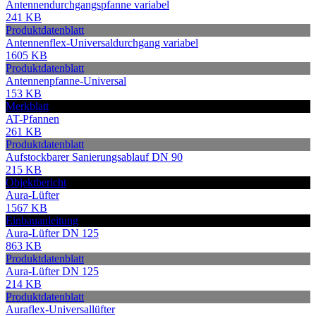
Antennendurchgangspfanne variabel
241 KB
Produktdatenblatt
Antennenflex-Universaldurchgang variabel
1605 KB
Produktdatenblatt
Antennenpfanne-Universal
153 KB
Merkblatt
AT-Pfannen
261 KB
Produktdatenblatt
Aufstockbarer Sanierungsablauf DN 90
215 KB
Objektbericht
Aura-Lüfter
1567 KB
Einbauanleitung
Aura-Lüfter DN 125
863 KB
Produktdatenblatt
Aura-Lüfter DN 125
214 KB
Produktdatenblatt
Auraflex-Universallüfter