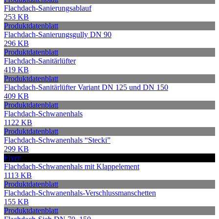
Flachdach-Sanierungsablauf
253 KB
Produktdatenblatt
Flachdach-Sanierungsgully DN 90
296 KB
Produktdatenblatt
Flachdach-Sanitärlüfter
419 KB
Produktdatenblatt
Flachdach-Sanitärlüfter Variant DN 125 und DN 150
409 KB
Produktdatenblatt
Flachdach-Schwanenhals
1122 KB
Produktdatenblatt
Flachdach-Schwanenhals “Stecki”
299 KB
Flyer
Flachdach-Schwanenhals mit Klappelement
1113 KB
Produktdatenblatt
Flachdach-Schwanenhals-Verschlussmanschetten
155 KB
Produktdatenblatt