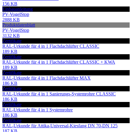
156 KB
Einbauanleitung
PV-VogelStop
2888 KB
Produktdatenblatt
PV-VogelStop
3132 KB
Zertifikate
RAL-Urkunde für 4 in 1 Flachdachlüfter CLASSIC
189 KB
Zertifikate
RAL-Urkunde für 4 in 1 Flachdachlüfter CLASSIC + KWA
189 KB
Zertifikate
RAL-Urkunde für 4 in 1 Flachdachlüfter MAX
186 KB
Zertifikate
RAL-Urkunde für 4 in 1 Sanierungs-Systemrohre CLASSIC
186 KB
Zertifikate
RAL-Urkunde für 4 in 1 Systemrohre
186 KB
Zertifikate
RAL-Urkunde für Attika-Universal-Kiesfang DN 70-DN 125
187 KB