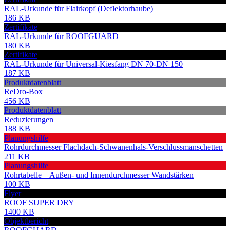
RAL-Urkunde für Flairkopf (Deflektorhaube)
186 KB
Zertifikate
RAL-Urkunde für ROOFGUARD
180 KB
Zertifikate
RAL-Urkunde für Universal-Kiesfang DN 70-DN 150
187 KB
Produktdatenblatt
ReDro-Box
456 KB
Produktdatenblatt
Reduzierungen
188 KB
Planungshilfe
Rohrdurchmesser Flachdach-Schwanenhals-Verschlussmanschetten
211 KB
Planungshilfe
Rohrtabelle – Außen- und Innendurchmesser Wandstärken
100 KB
Flyer
ROOF SUPER DRY
1400 KB
Objektbericht