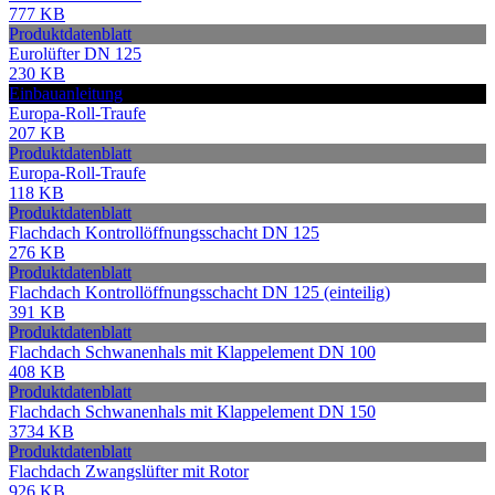
777 KB
Produktdatenblatt
Eurolüfter DN 125
230 KB
Einbauanleitung
Europa-Roll-Traufe
207 KB
Produktdatenblatt
Europa-Roll-Traufe
118 KB
Produktdatenblatt
Flachdach Kontrollöffnungsschacht DN 125
276 KB
Produktdatenblatt
Flachdach Kontrollöffnungsschacht DN 125 (einteilig)
391 KB
Produktdatenblatt
Flachdach Schwanenhals mit Klappelement DN 100
408 KB
Produktdatenblatt
Flachdach Schwanenhals mit Klappelement DN 150
3734 KB
Produktdatenblatt
Flachdach Zwangslüfter mit Rotor
926 KB