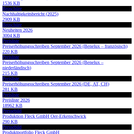
1536 KB
Broschüre
Nachhaltigkeitsbericht (2025)
2909 KB
Broschüre
Neuheiten 2026
3004 KB
Preisliste
Preiserhöhungsschreiben September 2026 (Benelux – französisch)
220 KB
Preisliste
Preiserhöhungsschreiben September 2026 (Benelux –
niederländisch)
215 KB
Preisliste
Preiserhöhungsschreiben September 2026 (DE, AT, CH)
281 KB
Preisliste
Preisliste 2026
18962 KB
Pressebild
Produktion Fleck GmbH Oer-Erkenschwick
290 KB
Pressebild
Produktportfolio Fleck GmbH