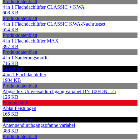
Produktdatenblatt
4 in 1 Flachdachlüfter CLASSIC + KWA
608 KB
Produktdatenblatt
4 in 1 Flachdachlüfter CLASSIC KWA-Nachrüstset
654 KB
Produktdatenblatt
4 in 1 Flachdachlüfter MAX
397 KB
Produktdatenblatt
4 in 1 Sanierungsmuffe
716 KB
Broschüre
4-in-1 Flachdachlüfter
1904 KB
Produktdatenblatt
Abgasflex-Universaldurchgang variabel DN 100/DN 125
126 KB
Planungshilfe
Ablaufleistungen
165 KB
Einbauanleitung
Antennendurchgangspfanne variabel
388 KB
Produktdatenblatt