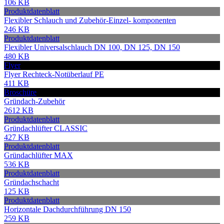
106 KB
Produktdatenblatt
Flexibler Schlauch und Zubehör-Einzel- komponenten
246 KB
Produktdatenblatt
Flexibler Universalschlauch DN 100, DN 125, DN 150
480 KB
Flyer
Flyer Rechteck-Notüberlauf PE
411 KB
Broschüre
Gründach-Zubehör
2612 KB
Produktdatenblatt
Gründachlüfter CLASSIC
427 KB
Produktdatenblatt
Gründachlüfter MAX
536 KB
Produktdatenblatt
Gründachschacht
125 KB
Produktdatenblatt
Horizontale Dachdurchführung DN 150
259 KB