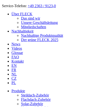
Service-Telefon:
+49 2363 / 9123-0
Über FLECK
Das sind wir
Unsere Geschäftsleitung
Mitgliedschaften
Nachhaltigkeit
Nachhaltige Produktqualität
Der grüne FLECK 2025
News
Videos
Glossar
FAQ
Kontakt
EN
FR
NL
CZ
PL
Produkte
Steildach-Zubehör
Flachdach-Zubehör
Solar-Zubehör