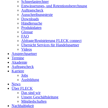
Schneelastrechner
Entwässerungs- und Retentionsberechnung
Auftragscheck
Ausschreibungstexte
Downloads
Händlersuche
Produktdaten
Glossar
FAQ
Abfrage/Registrierung FLECK connect
Übersicht Services für Handelspartner
Videos
Ansprechpartner
Termine
Akademie
Auftragscheck
Karriere
Jobs
Ausbildung
News
Über FLECK
Das sind wir
Unsere Geschäftsleitung
Mitgliedschaften
Nachhaltigkeit