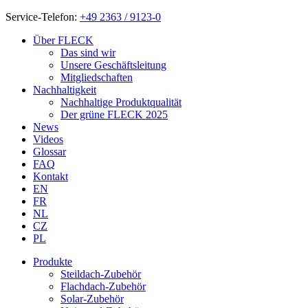
Service-Telefon:
+49 2363 / 9123-0
Über FLECK
Das sind wir
Unsere Geschäftsleitung
Mitgliedschaften
Nachhaltigkeit
Nachhaltige Produktqualität
Der grüne FLECK 2025
News
Videos
Glossar
FAQ
Kontakt
EN
FR
NL
CZ
PL
Produkte
Steildach-Zubehör
Flachdach-Zubehör
Solar-Zubehör