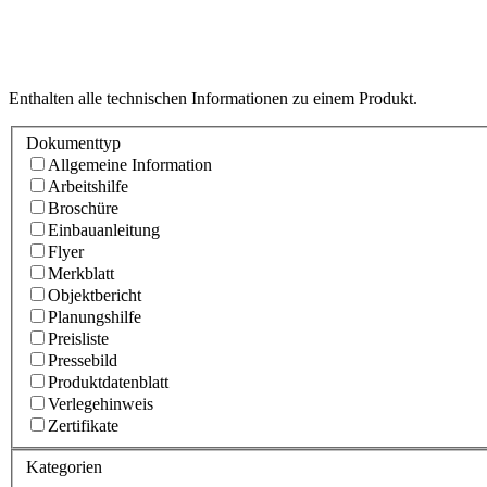
Enthalten alle technischen Informationen zu einem Produkt.
Dokumenttyp
Allgemeine Information
Arbeitshilfe
Broschüre
Einbauanleitung
Flyer
Merkblatt
Objektbericht
Planungshilfe
Preisliste
Pressebild
Produktdatenblatt
Verlegehinweis
Zertifikate
Kategorien