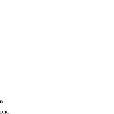
n
ECK.