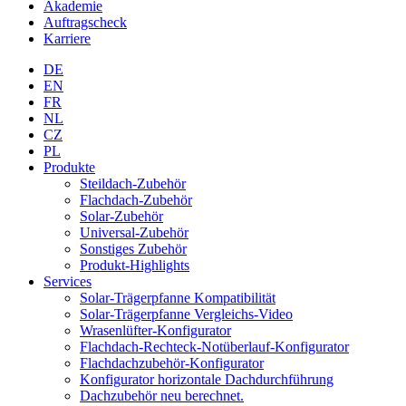
Akademie
Auftragscheck
Karriere
DE
EN
FR
NL
CZ
PL
Produkte
Steildach-Zubehör
Flachdach-Zubehör
Solar-Zubehör
Universal-Zubehör
Sonstiges Zubehör
Produkt-Highlights
Services
Solar-Trägerpfanne Kompatibilität
Solar-Trägerpfanne Vergleichs-Video
Wrasenlüfter-Konfigurator
Flachdach-Rechteck-Notüberlauf-Konfigurator
Flachdachzubehör-Konfigurator
Konfigurator horizontale Dachdurchführung
Dachzubehör neu berechnet.