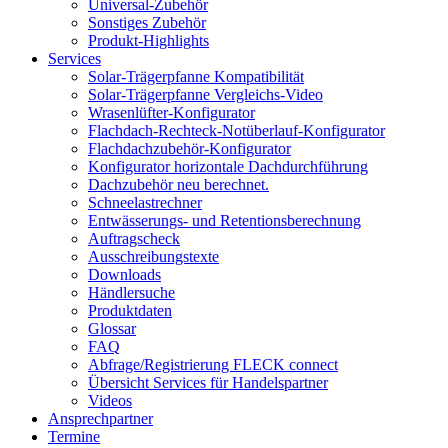
Universal-Zubehör
Sonstiges Zubehör
Produkt-Highlights
Services
Solar-Trägerpfanne Kompatibilität
Solar-Trägerpfanne Vergleichs-Video
Wrasenlüfter-Konfigurator
Flachdach-Rechteck-Notüberlauf-Konfigurator
Flachdachzubehör-Konfigurator
Konfigurator horizontale Dachdurchführung
Dachzubehör neu berechnet.
Schneelastrechner
Entwässerungs- und Retentionsberechnung
Auftragscheck
Ausschreibungstexte
Downloads
Händlersuche
Produktdaten
Glossar
FAQ
Abfrage/Registrierung FLECK connect
Übersicht Services für Handelspartner
Videos
Ansprechpartner
Termine