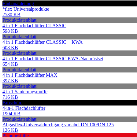
Einbauanleitung
*flex Universalprodukte
2580 KB
Produktdatenblatt
4 in 1 Flachdachlüfter CLASSIC
598 KB
Produktdatenblatt
4 in 1 Flachdachlüfter CLASSIC + KWA
608 KB
Produktdatenblatt
4 in 1 Flachdachlüfter CLASSIC KWA-Nachrüstset
654 KB
Produktdatenblatt
4 in 1 Flachdachlüfter MAX
397 KB
Produktdatenblatt
4 in 1 Sanierungsmuffe
716 KB
Broschüre
4-in-1 Flachdachlüfter
1904 KB
Produktdatenblatt
Abgasflex-Universaldurchgang variabel DN 100/DN 125
126 KB
Planungshilfe